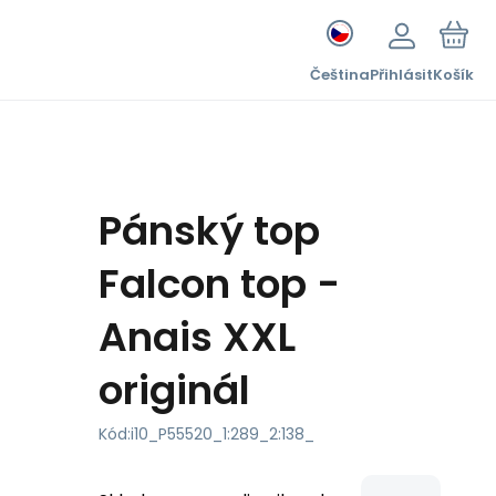
Čeština
Přihlásit
Košík
Pánský top
Falcon top -
Anais XXL
originál
Kód:
i10_P55520_1:289_2:138_