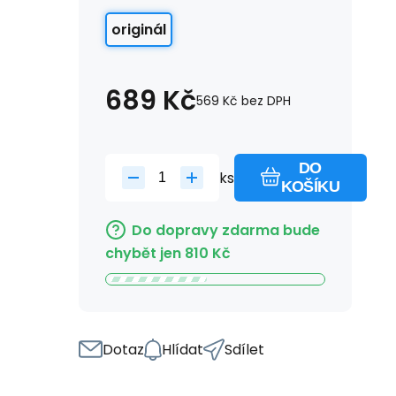
originál
689
Kč
569
Kč
bez DPH
DO
ks
KOŠÍKU
Do dopravy zdarma bude
chybět jen
810
Kč
Dotaz
Hlídat
Sdílet