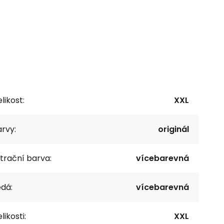
likost:
XXL
rvy:
originál
ltrační barva:
vícebarevná
dá:
vícebarevná
likosti:
XXL