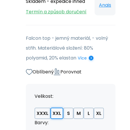
Skladem - expedice ihned
Anais
Termín a způsob doručení
Falcon top - jemný materiál, - volný
střih. Materiálové složení: 80%
polyamid, 20% elastan
Více
Oblíbený
Porovnat
Velikost:
XXXL
XXL
S
M
L
XL
Barvy: