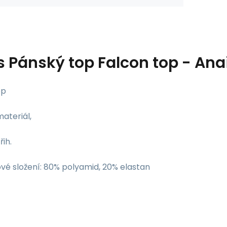
s
Pánský top Falcon top - Ana
op
ateriál,
řih.
vé složení: 80% polyamid, 20% elastan