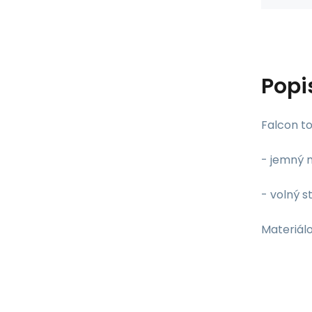
Popi
Falcon t
- jemný m
- volný st
Materiálo