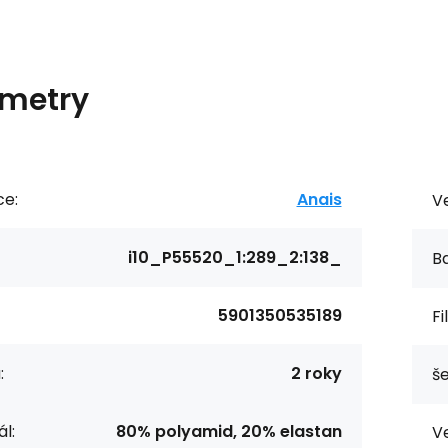
metry
ce:
Anais
Ve
i10_P55520_1:289_2:138_
Ba
5901350535189
Fi
:
2 roky
še
l:
80% polyamid, 20% elastan
Ve