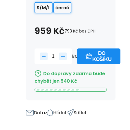
S/M/L
černá
959
Kč
793
Kč
bez DPH
DO
ks
KOŠÍKU
Do dopravy zdarma bude
chybět jen
540
Kč
Dotaz
Hlídat
Sdílet