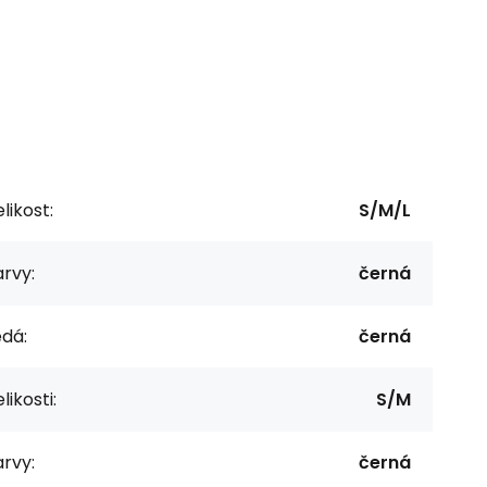
likost:
S/M/L
rvy:
černá
dá:
černá
likosti:
S/M
rvy:
černá