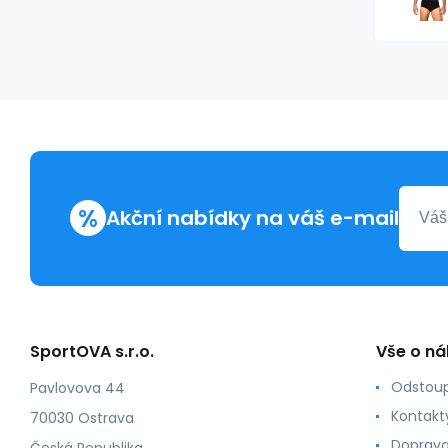
%
Akční nabídky na váš e-mail
SportOVA s.r.o.
Vše o n
Odstoup
Pavlovova 44
Kontakt
70030 Ostrava
Doprava
Česká Republika