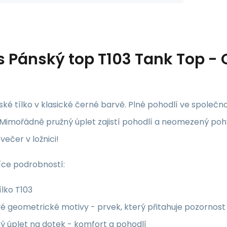
s
Pánský top T103 Tank Top -
ké tílko v klasické černé barvě. Plné pohodlí ve společn
 Mimořádně pružný úplet zajistí pohodlí a neomezený poh
večer v ložnici!
více podrobností:
ílko T103
é geometrické motivy - prvek, který přitahuje pozornost
ý úplet na dotek - komfort a pohodlí