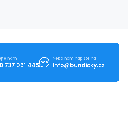
ejte nám
Nebo nám napište na
0 737 051 445
info@bundicky.cz