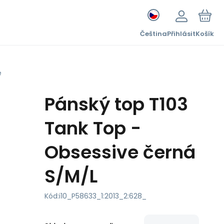
Čeština
Přihlásit
Košík
e
Pánský top T103
Tank Top -
Obsessive černá
S/M/L
Kód:
i10_P58633_1:2013_2:628_