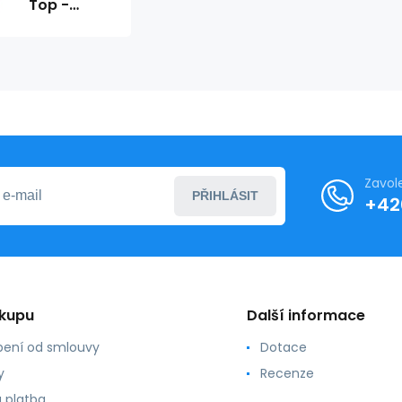
Top -
Obsessive
Zavol
PŘIHLÁSIT
+42
ákupu
Další informace
ení od smlouvy
Dotace
y
Recenze
 platba