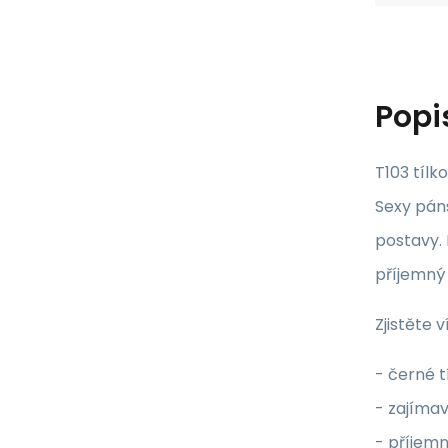
Popi
T103 tílko
Sexy páns
postavy.
příjemný 
Zjistěte 
- černé t
- zajímav
- příjemn