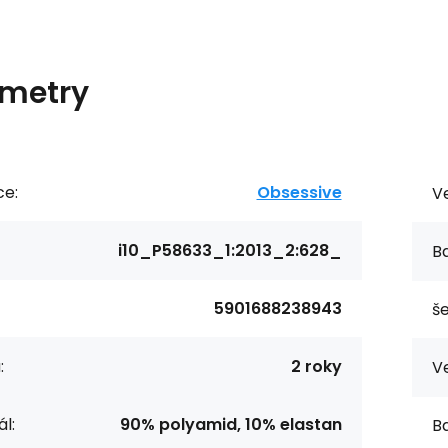
metry
ce:
Obsessive
Ve
i10_P58633_1:2013_2:628_
Ba
5901688238943
še
:
2 roky
Ve
l:
90% polyamid, 10% elastan
Ba