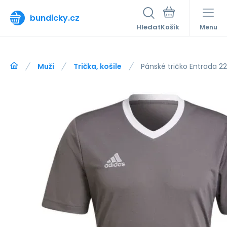
bundicky.cz
Hledat
Menu
Muži
Trička, košile
Pánské tričko Entrada 2