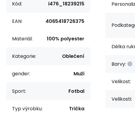
Kód:
i476_18239215
Personali
EAN:
4065418726375
Podkatego
Materiál:
100% polyester
Délka ruk
Kategorie:
Oblečení
Barvy:
gender:
Muži
Velikost:
Sport:
Fotbal
Velikosti:
Typ výrobku:
Trička