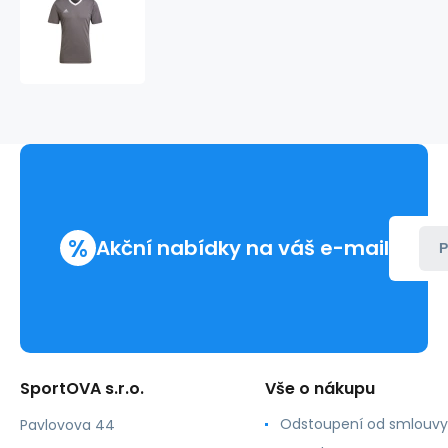
Pánské
tričko
Entrada
22
Jersey
M
HE1574
-
Adidas
%
Akční nabídky na váš e-mail
P
SportOVA s.r.o.
Vše o nákupu
Odstoupení od smlouvy
Pavlovova 44