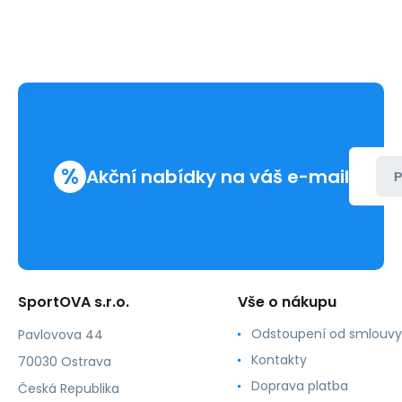
%
Akční nabídky na váš e-mail
P
SportOVA s.r.o.
Vše o nákupu
Odstoupení od smlouvy
Pavlovova 44
Kontakty
70030 Ostrava
Doprava platba
Česká Republika