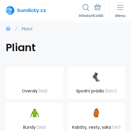
bundicky.cz
Hledat
Menu
Pliant
Pliant
Overaly
Spodní prádlo
109
5307
Bundy
Kabáty, vesty, saka
256
197