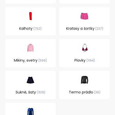
Kalhoty
Kraťasy a šortky
752
237
Mikiny, svetry
Plavky
599
1194
Sukně, šaty
Termo prádlo
1619
38