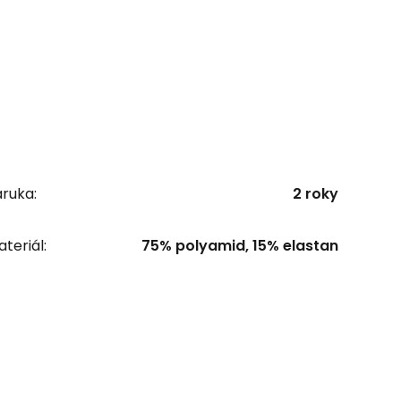
ruka:
2 roky
teriál:
75% polyamid, 15% elastan