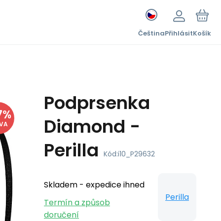
Čeština
Přihlásit
Košík
Podprsenka
7
%
Diamond -
EVA
Perilla
Kód:
i10_P29632
Skladem - expedice ihned
Perilla
Termín a způsob
doručení