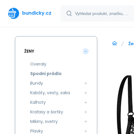
bundicky.cz
Že
ŽENY
Overaly
Spodní prádlo
Bundy
Kabáty, vesty, saka
Kalhoty
Kraťasy a šortky
Mikiny, svetry
Plavky