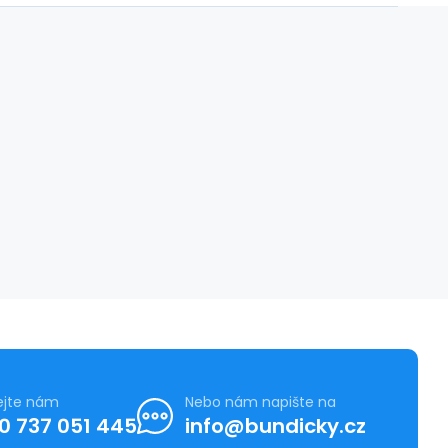
ejte nám
Nebo nám napište na
0 737 051 445
info@bundicky.cz