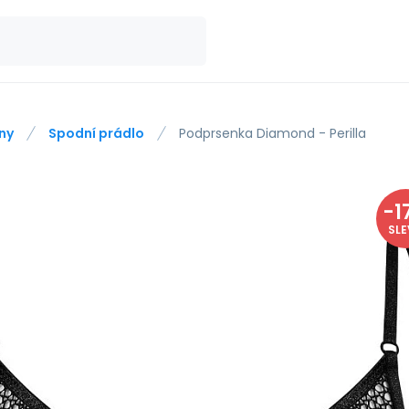
ny
Spodní prádlo
Podprsenka Diamond - Perilla
-
1
SL