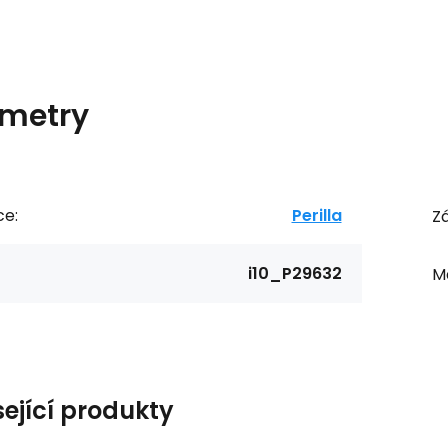
metry
ce:
Perilla
Zá
i10_P29632
Ma
sející produkty