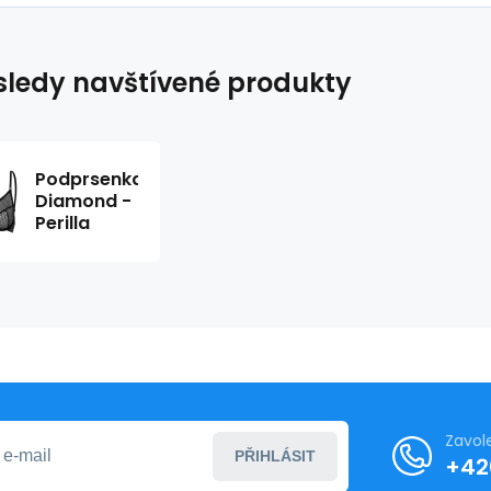
ledy navštívené produkty
Podprsenka
Diamond -
Perilla
Zavol
PŘIHLÁSIT
+42