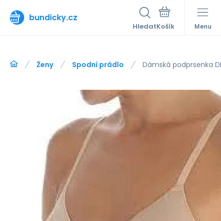
bundicky.cz
Hledat
Menu
Ženy
Spodní prádlo
Dámská podprsenka DK