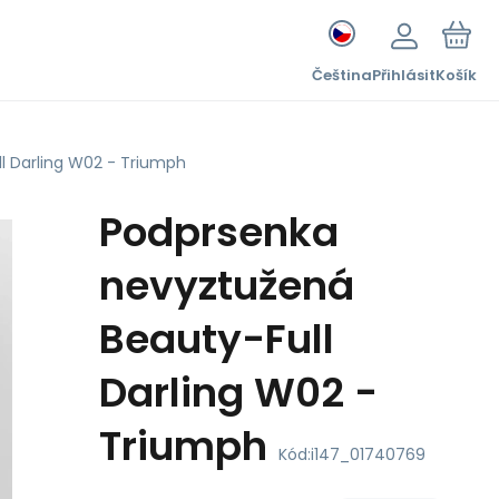
Čeština
Přihlásit
Košík
l Darling W02 - Triumph
Podprsenka
nevyztužená
Beauty-Full
Darling W02 -
Triumph
Kód:
i147_01740769