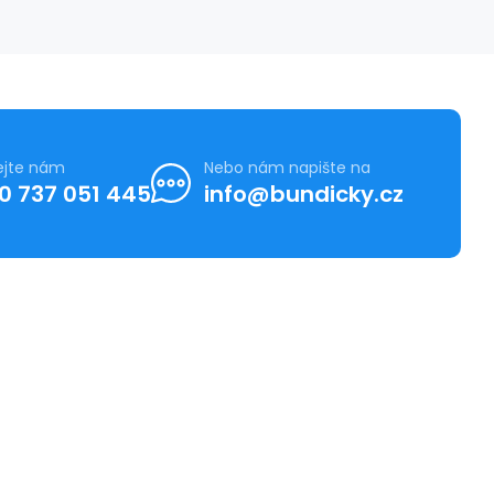
ejte nám
Nebo nám napište na
0 737 051 445
info@bundicky.cz