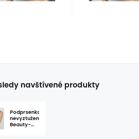
ledy navštívené produkty
Podprsenka
nevyztužená
Beauty-
Full Darling
W02 -