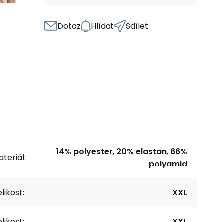
Dotaz
Hlídat
Sdílet
14% polyester, 20% elastan, 66%
teriál:
polyamid
likost:
XXL
likost:
XXL