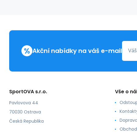
%
Akční nabídky na váš e-mail
SportOVA s.r.o.
Vše o n
Odstoup
Pavlovova 44
Kontakt
70030 Ostrava
Doprava
Česká Republika
Obchod