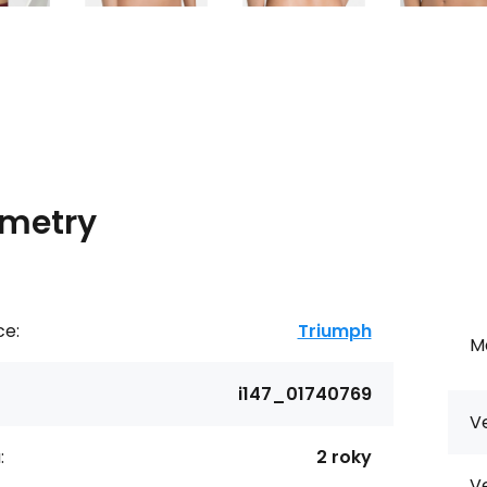
metry
ce:
Triumph
Ma
i147_01740769
Ve
:
2 roky
Ve