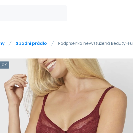
ny
Spodní prádlo
Podprsenka nevyztužená Beauty-Ful
 OK