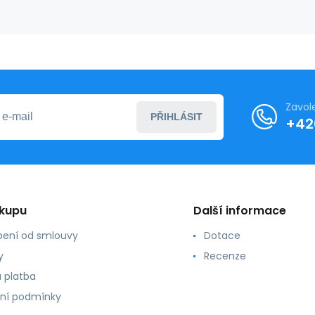
Triumph
Zavol
PŘIHLÁSIT
+42
ákupu
Další informace
ení od smlouvy
Dotace
y
Recenze
 platba
ní podmínky