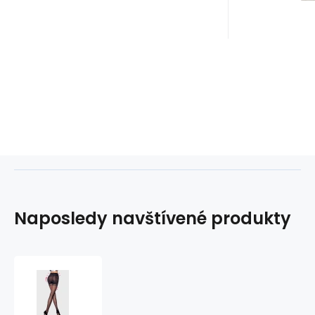
Naposledy navštívené produkty
Punčochové
kalhoty
Elianto