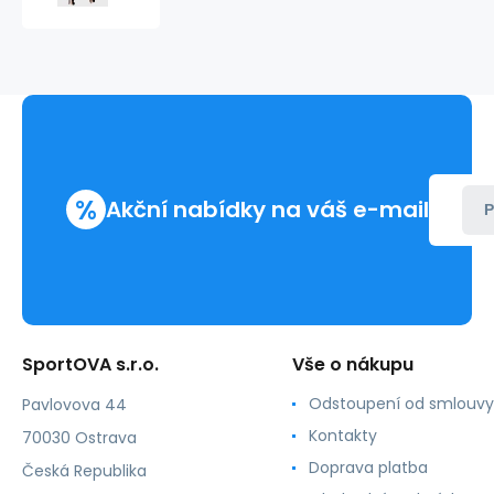
push-
up
20
den
-
Mona
%
Akční nabídky na váš e-mail
P
SportOVA s.r.o.
Vše o nákupu
Odstoupení od smlouvy
Pavlovova 44
Kontakty
70030 Ostrava
Doprava platba
Česká Republika