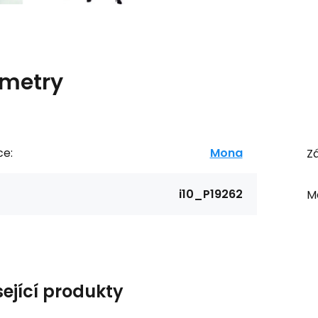
metry
ce:
Mona
Zá
i10_P19262
Ma
sející produkty