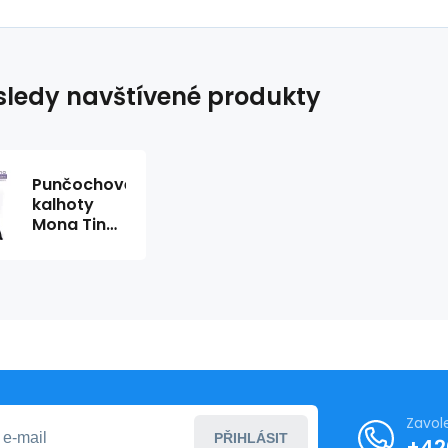
ledy navštívené produkty
Punčochové
kalhoty
Mona Tina
40 DEN
Zavol
PŘIHLÁSIT
+42