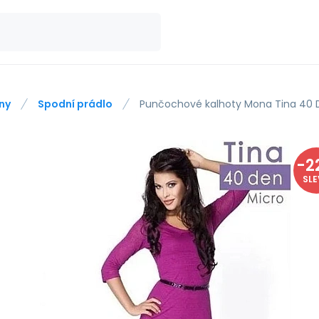
ny
Spodní prádlo
Punčochové kalhoty Mona Tina 40 
-
2
SL