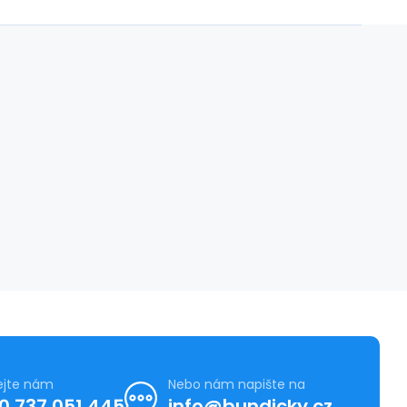
ejte nám
Nebo nám napište na
0 737 051 445
info@bundicky.cz