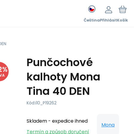
Čeština
Přihlásit
Košík
DEN
Punčochové
2
%
kalhoty Mona
EVA
Tina 40 DEN
Kód:
i10_P19262
Skladem - expedice ihned
Mona
Termín a způsob doručení