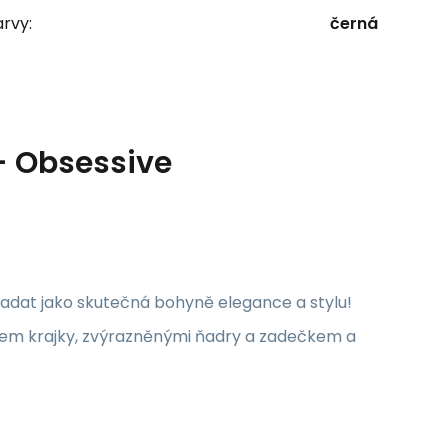
rvy:
černá
- Obsessive
adat jako skutečná bohyně elegance a stylu!
kem krajky, zvýrazněnými ňadry a zadečkem a