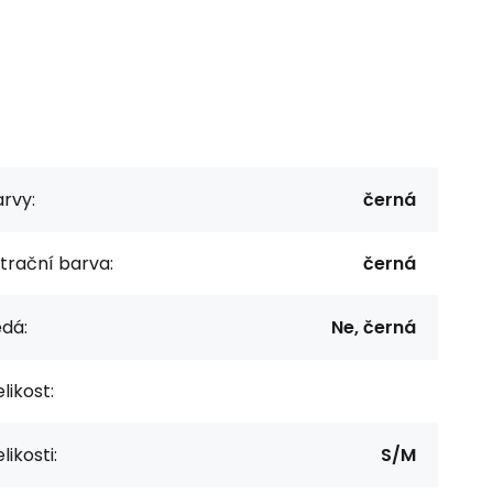
rvy:
černá
ltrační barva:
černá
dá:
Ne, černá
likost:
likosti:
S/M