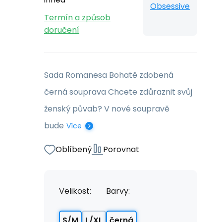
Obsessive
Termín a způsob
doručení
Sada Romanesa Bohatě zdobená
černá souprava Chcete zdůraznit svůj
ženský půvab? V nové soupravě
bude
Více
Oblíbený
Porovnat
Velikost:
Barvy:
S/M
L/XL
černá