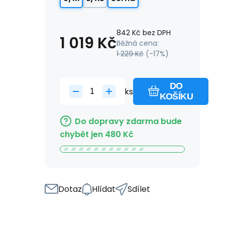
842
Kč
bez DPH
1 019
Kč
Běžná cena:
1 229
Kč
(-
17
%)
DO
ks
KOŠÍKU
Do dopravy zdarma bude
chybět jen
480
Kč
Dotaz
Hlídat
Sdílet