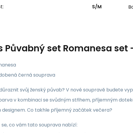
t:
S/M
Ba
s
Půvabný set Romanesa set 
manesa
dobená černá souprava
důraznit svůj ženský půvab? V nové soupravě budete vyp
 barva v kombinaci se svůdným střihem, příjemným dote
 designem. Co takhle příjemný začátek večera?
 se, co vám tato souprava nabízí: