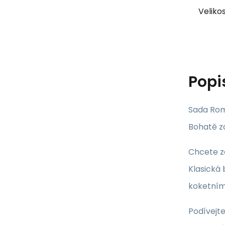
Velikos
Popi
Sada Ro
Bohatě z
Chcete z
Klasická
koketním
Podívejte