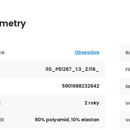
metry
ce:
Obsessive
Ba
i10_P51267_1:3_2:116_
Fi
5901688232842
še
:
2 roky
Ve
l:
90% polyamid, 10% elastan
Ve