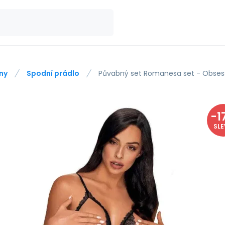
ny
Spodní prádlo
Půvabný set Romanesa set - Obses
-
1
SL