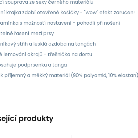
ící souprava ze sexy černého materiálu
ní krajka zdobí otevřené košíčky - "wow" efekt zaručen!
ramínka s možností nastavení - pohodlí při nošení
telné řasení mezi prsy
lníkový střih a lesklá ozdoba na tangách
é lemování okrajů - třešnička na dortu
bsahuje podprsenku a tanga
ek příjemný a měkký materiál (90% polyamid, 10% elastan
sející produkty