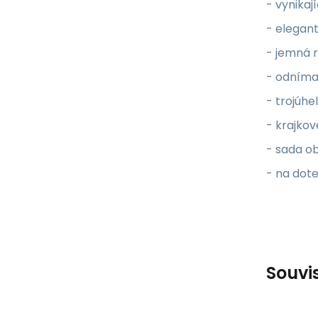
- vynikaj
- elegant
- jemná 
- odníma
- trojúhe
- krajkov
- sada o
- na dot
Souvi