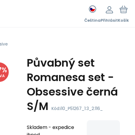
Čeština
Přihlásit
Košík
sive
Půvabný set
7
%
Romanesa set -
EVA
Obsessive černá
S/M
Kód:
i10_P51267_1:3_2:116_
Skladem - expedice
ihned