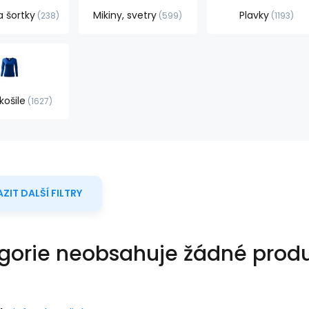
a šortky
Mikiny, svetry
Plavky
238
599
1193
 košile
1627
ZIT DALŠÍ FILTRY
gorie neobsahuje žádné produ