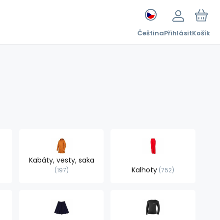
Čeština
Přihlásit
Košík
Kabáty, vesty, saka
Kalhoty
197
752