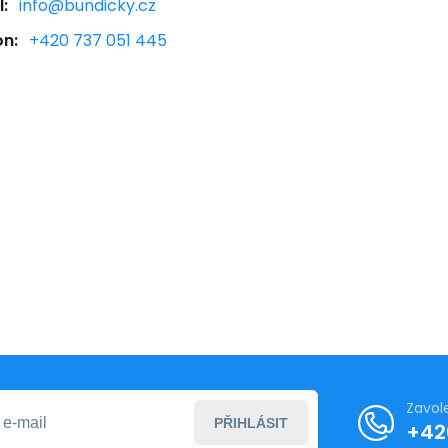
:
info@bundicky.cz
on:
+420 737 051 445
Zavol
PŘIHLÁSIT
+42