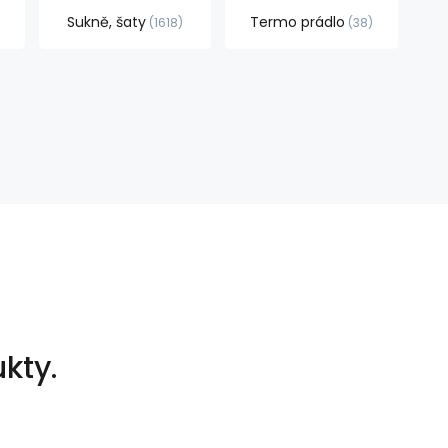
Sukně, šaty
Termo prádlo
1618
38
kty.