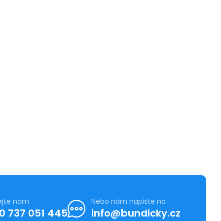
ejte nám
Nebo nám napište na
0 737 051 445
info@bundicky.cz