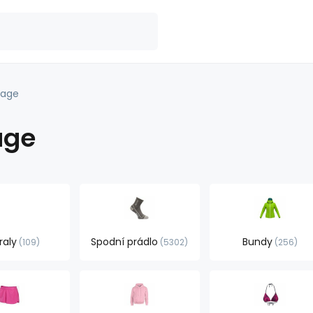
vage
age
raly
Spodní prádlo
Bundy
109
5302
256