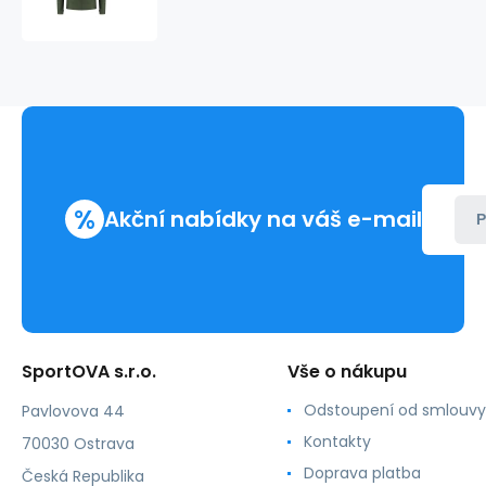
LM
ESSENTIAL
zelené
XL
%
Akční nabídky na váš e-mail
P
SportOVA s.r.o.
Vše o nákupu
Odstoupení od smlouvy
Pavlovova 44
Kontakty
70030 Ostrava
Doprava platba
Česká Republika