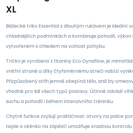
XL
Běžecké triko Essential s dlouhým rukávem je ideální 
chladnějších podmínkách a kombinuje pohodlí, výkon a
vytvořeném s ohledem na volnost pohybu.
Tričko je vyrobeno z tkaniny Eco Dynaflow, je mimoř
vnitřní straně a díky čtyřsměrnému streči nabízí vynikají
Přizpůsobený střih jemně obepíná tělo, aniž by omezov
vhodné pro lidi všech typů postavy. Účinně odvádí vlhko
suchu a pohodlí i během intenzivního tréninku.
Chytré funkce zvyšují praktičnost: otvory na palce po
teple a okénko na zápěstí umožňuje snadnou kontrolu 