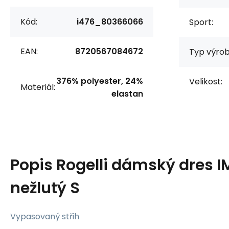
Kód:
i476_80366066
Sport:
EAN:
8720567084672
Typ výrob
376% polyester, 24%
Velikost:
Materiál:
elastan
Popis
Rogelli dámský dres I
nežlutý S
Vypasovaný střih