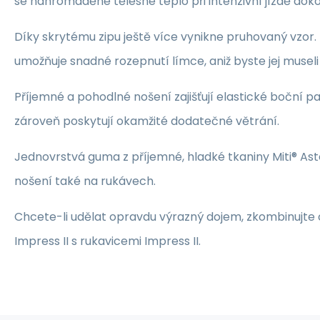
se nahromaděné tělesné teplo při intenzivní jízdě dok
Díky skrytému zipu ještě více vynikne pruhovaný vzor.
umožňuje snadné rozepnutí límce, aniž byste jej museli
Příjemné a pohodlné nošení zajišťují elastické boční pa
zároveň poskytují okamžité dodatečné větrání.
Jednovrstvá guma z příjemné, hladké tkaniny Miti® Aste
nošení také na rukávech.
Chcete-li udělat opravdu výrazný dojem, zkombinujte c
Impress II s rukavicemi Impress II.