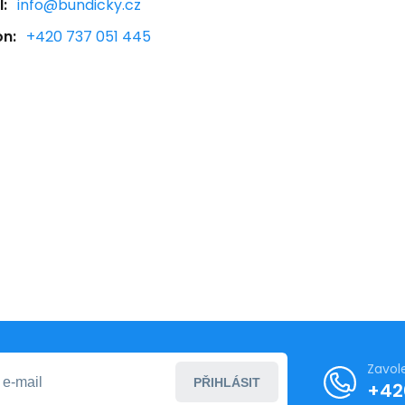
:
info@bundicky.cz
on:
+420 737 051 445
Zavol
PŘIHLÁSIT
+42