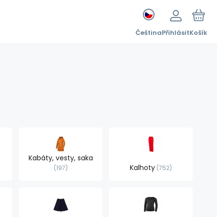
Čeština
Přihlásit
Košík
Kabáty, vesty, saka
Kalhoty
197
752