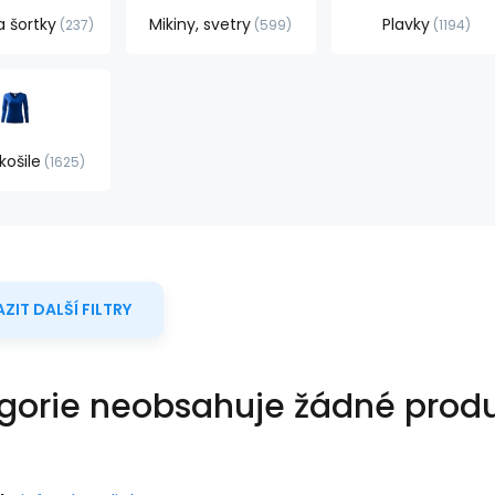
a šortky
Mikiny, svetry
Plavky
237
599
1194
košile
1625
ZIT DALŠÍ FILTRY
gorie neobsahuje žádné produ