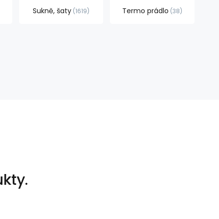
Sukně, šaty
Termo prádlo
1619
38
kty.