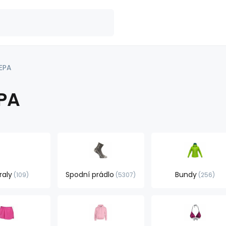
EPA
PA
raly
Spodní prádlo
Bundy
109
5307
256