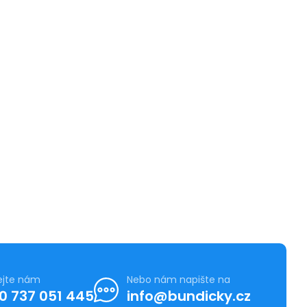
ejte nám
Nebo nám napište na
0 737 051 445
info@bundicky.cz