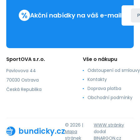
%
Akční nabídky na váš e-mail
P
SportOVA s.r.o.
Vše o nákupu
Odstoupení od smlouvy
Pavlovova 44
Kontakty
70030 Ostrava
Doprava platba
Česká Republika
Obchodní podmínky
© 2026 |
WWW stránky
bundicky.cz
Mapa
dodal
stránek
BINARGON.cz