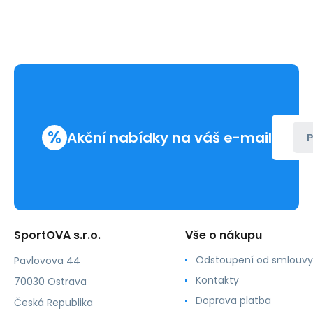
%
Akční nabídky na váš e-mail
P
SportOVA s.r.o.
Vše o nákupu
Odstoupení od smlouvy
Pavlovova 44
Kontakty
70030 Ostrava
Doprava platba
Česká Republika