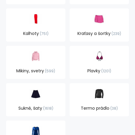
Kalhoty
Kraťasy a šortky
751
239
Mikiny, svetry
Plavky
599
1201
Sukně, šaty
Termo prádlo
1618
38