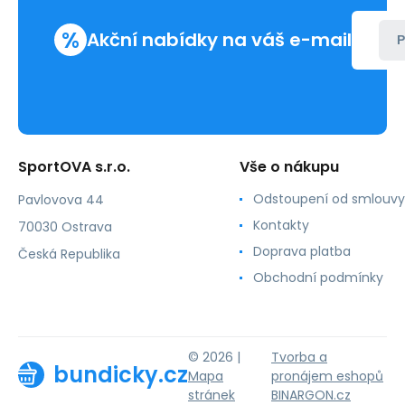
%
Akční nabídky na váš e-mail
P
SportOVA s.r.o.
Vše o nákupu
Odstoupení od smlouvy
Pavlovova 44
Kontakty
70030 Ostrava
Doprava platba
Česká Republika
Obchodní podmínky
© 2026 |
Tvorba a
bundicky.cz
Mapa
pronájem eshopů
stránek
BINARGON.cz