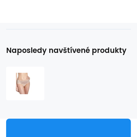
Naposledy navštívené produkty
Šortky
Caresse
12A630
capuccino
-
Simone
Perele