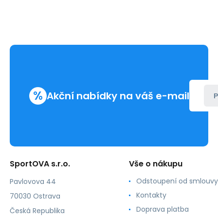
%
Akční nabídky na váš e-mail
P
SportOVA s.r.o.
Vše o nákupu
Odstoupení od smlouvy
Pavlovova 44
Kontakty
70030 Ostrava
Doprava platba
Česká Republika