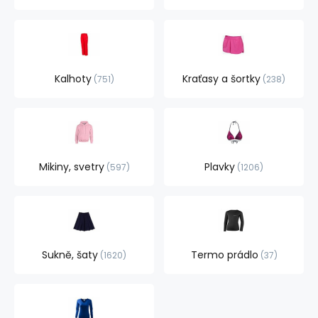
Kalhoty
Kraťasy a šortky
751
238
Mikiny, svetry
Plavky
597
1206
Sukně, šaty
Termo prádlo
1620
37