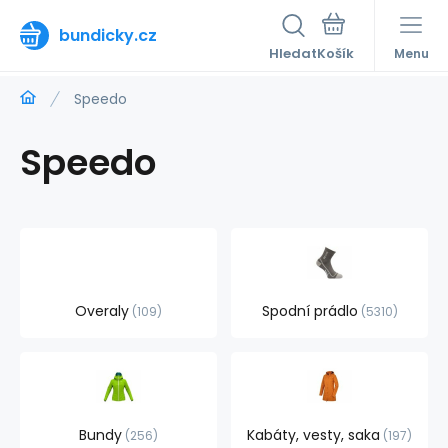
bundicky.cz
Hledat
Menu
Speedo
Speedo
Overaly
Spodní prádlo
109
5310
Bundy
Kabáty, vesty, saka
256
197