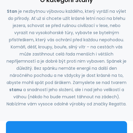
O kategorii Stany
Stan
je nezbytnou výbavou každého, který vyráží na výlet
do přírody. Ať už si chcete užít krásné letní noci na břehu
jezera, schovat se před rušnou civilizací v lese, nebo
vyrazit na vysokohorské túry, vybavte se bytelným
přístřeškem, který vás ochrání před každou nepohodou.
Komáři, déšť, kroupy, bouře, silný vítr – na cestách vás
může zastihnout celá řada menších i větších
nepříjemností a je dobré být proti nim vybaven. Spánek je
důležitý. Bez spánku nemáte energii na další den
náročného pochodu a ne vždycky je dost krásně na to,
abyste mohli spát pod širákem. Zamyslete se nad tvarem
stanu
a snadností jeho složení, ale i nad jeho velikostí a
váhou (někdo ho bude muset táhnout na zádech).
Nabízíme vám vysoce odolné výrobky od značky Regatta.