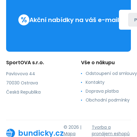
%
Akční nabídky na váš e-mail
P
SportOVA s.r.o.
Vše o nákupu
Odstoupení od smlouvy
Pavlovova 44
Kontakty
70030 Ostrava
Doprava platba
Česká Republika
Obchodní podmínky
© 2026 |
Tvorba a
bundicky.cz
Mapa
pronájem eshopů