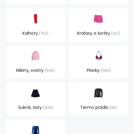
Kalhoty
Kraťasy a šortky
752
237
Mikiny, svetry
Plavky
599
1194
Sukně, šaty
Termo prádlo
1619
38