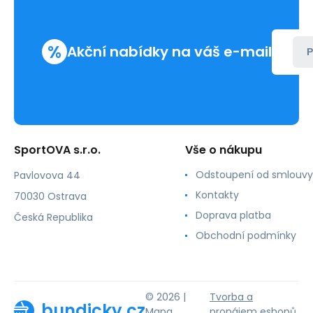
%
Akční nabídky na váš e-mail
P
SportOVA s.r.o.
Vše o nákupu
Odstoupení od smlouvy
Pavlovova 44
Kontakty
70030 Ostrava
Doprava platba
Česká Republika
Obchodní podmínky
© 2026 |
Tvorba a
bundicky.cz
Mapa
pronájem eshopů