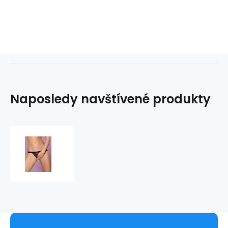
Naposledy navštívené produkty
Tanga
828-
THC
thong
otevřené
-
Obsessive