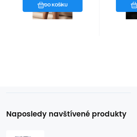
materiálu.
DO KOŠÍKU
zdobena 
Naposledy navštívené produkty