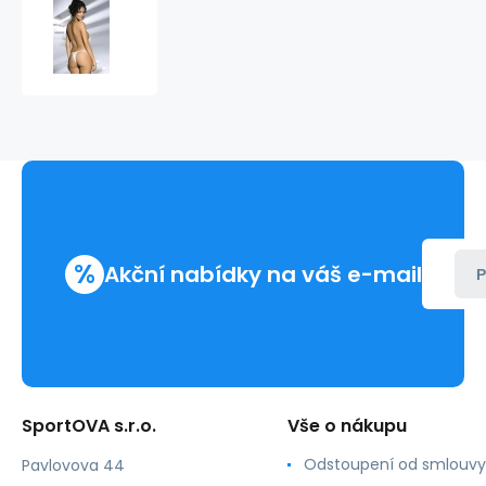
Tanga
Brilliant
thong
-
Obsessive
%
Akční nabídky na váš e-mail
P
SportOVA s.r.o.
Vše o nákupu
Odstoupení od smlouvy
Pavlovova 44