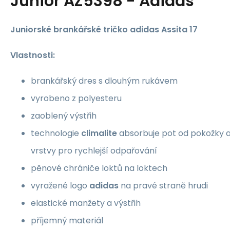
Junior AZ5398 - Adidas
Juniorské brankářské tričko adidas Assita 17
Vlastnosti:
brankářský dres s dlouhým rukávem
vyrobeno z polyesteru
zaoblený výstřih
technologie
climalite
absorbuje pot od pokožky a
vrstvy pro rychlejší odpařování
pěnové chrániče loktů na loktech
vyražené logo
adidas
na pravé straně hrudi
elastické manžety a výstřih
příjemný materiál