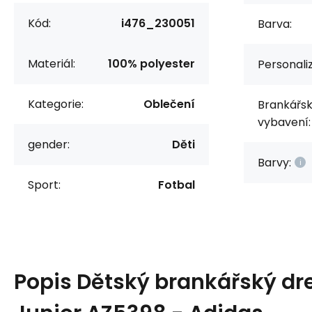
Kód:
i476_230051
Barva:
Materiál:
100% polyester
Personali
Kategorie:
Oblečení
Brankářs
vybavení:
gender:
Děti
Barvy:
Sport:
Fotbal
Popis
Dětský brankářský dre