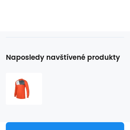
Naposledy navštívené produkty
Dětský
brankářský
dres
Assita
17
Junior
AZ5398
-
Adidas