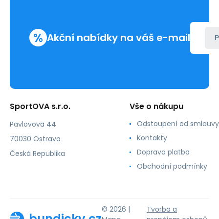
%
Akční nabídky na váš e-mail
P
SportOVA s.r.o.
Vše o nákupu
Odstoupení od smlouvy
Pavlovova 44
Kontakty
70030 Ostrava
Doprava platba
Česká Republika
Obchodní podmínky
© 2026 |
Tvorba a
bundicky.cz