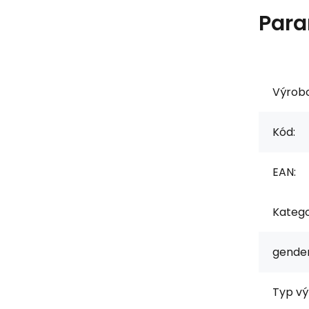
Para
Výrob
Kód:
EAN:
Katego
gender
Typ vý