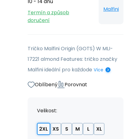
10 - 14 dnů
Malfini
Termín a způsob
doručení
Tričko Malfini Origin (GOTS) W MLI-
17221 almond Features: tričko značky
Malfini ideální pro každode
Více
Oblíbený
Porovnat
Velikost:
2XL
XS
S
M
L
XL