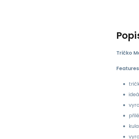
Popi
Tričko M
Features
trič
ideá
vyr
přil
kula
vyr