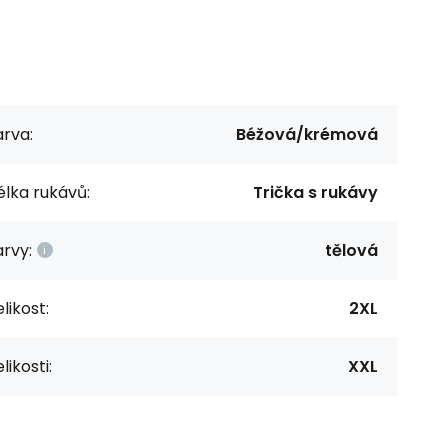
rva:
Béžová/krémová
lka rukávů:
Trička s rukávy
rvy:
tělová
likost:
2XL
likosti:
XXL