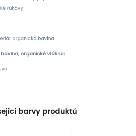
tké rukávy
riál: organická bavlna
: bavlna, organické vlákno:
ová
sející barvy produktů