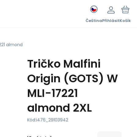
Čeština
Přihlásit
Košík
7221 almond
Tričko Malfini
Origin (GOTS) W
MLI-17221
almond 2XL
Kód:
i476_29103942