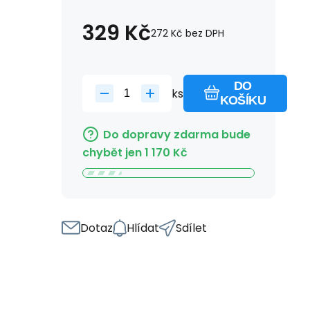
329
Kč
272
Kč
bez DPH
DO
ks
KOŠÍKU
Do dopravy zdarma bude
chybět jen
1 170
Kč
Dotaz
Hlídat
Sdílet