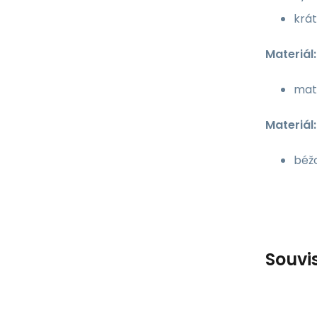
krá
Materiál:
mate
Materiál
béž
Souvi