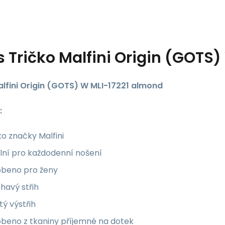
s
Tričko Malfini Origin (GOTS
alfini Origin (GOTS) W MLI-17221 almond
:
ko značky Malfini
lní pro každodenní nošení
obeno pro ženy
éhavý střih
tý výstřih
obeno z tkaniny příjemné na dotek