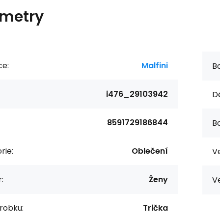
metry
ce:
Malfini
Ba
i476_29103942
Dé
8591729186844
Ba
rie:
Oblečení
Ve
:
Ženy
Ve
robku:
Trička