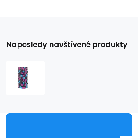
Naposledy navštívené produkty
Multifunkční
unisex
šála
Viking
410-
19-
8844-
46