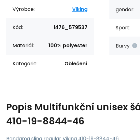
Výrobce:
Viking
gender:
Kód:
i476_579537
Sport:
Materiál:
100% polyester
Barvy:
Kategorie:
Oblečení
Popis
Multifunkční unisex šá
410-19-8844-46
Bandama sling regular Viking 410-19-8844-46