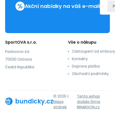
%
Akční nabídky na váš e-mail
P
SportOVA s.r.o.
Vše o nákupu
Odstoupení od smlouvy
Pavlovova 44
Kontakty
70030 Ostrava
Doprava platba
Česká Republika
Obchodní podmínky
© 2026 |
Tento eshop
bundicky.cz
Mapa
dodala firma
stránek
BINARGON.cz