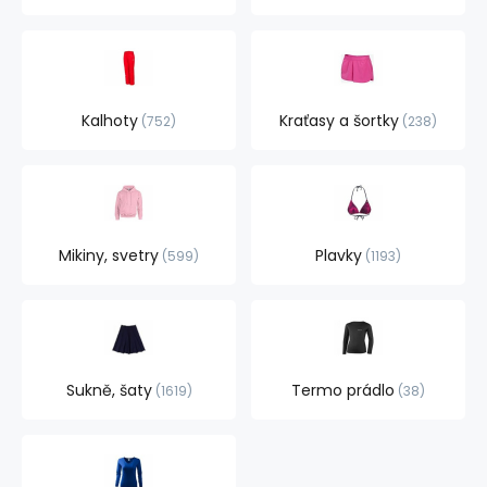
Kalhoty
Kraťasy a šortky
752
238
Mikiny, svetry
Plavky
599
1193
Sukně, šaty
Termo prádlo
1619
38