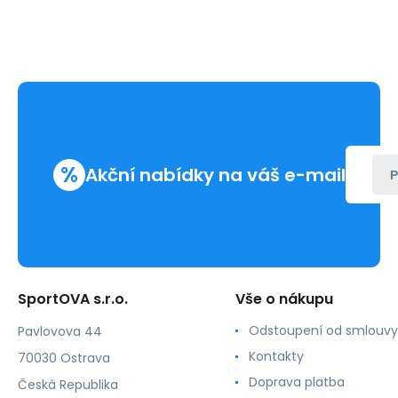
%
Akční nabídky na váš e-mail
P
SportOVA s.r.o.
Vše o nákupu
Odstoupení od smlouvy
Pavlovova 44
Kontakty
70030 Ostrava
Doprava platba
Česká Republika