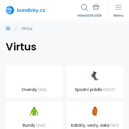
bundicky.cz
Hledat
Menu
Virtus
Virtus
Overaly
Spodní prádlo
109
5307
Bundy
Kabáty, vesty, saka
256
197