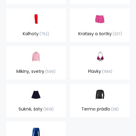
Kalhoty
Kraťasy a šortky
752
237
Mikiny, svetry
Plavky
599
1194
Sukně, šaty
Termo prádlo
1619
38