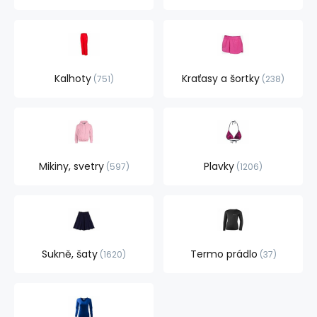
Kalhoty
Kraťasy a šortky
751
238
Mikiny, svetry
Plavky
597
1206
Sukně, šaty
Termo prádlo
1620
37