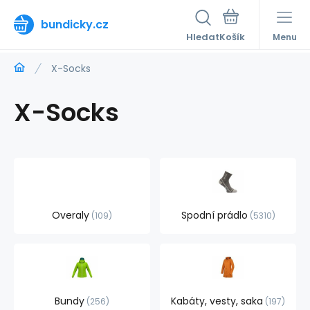
bundicky.cz
Hledat
Menu
X-Socks
X-Socks
Overaly
Spodní prádlo
109
5310
Bundy
Kabáty, vesty, saka
256
197