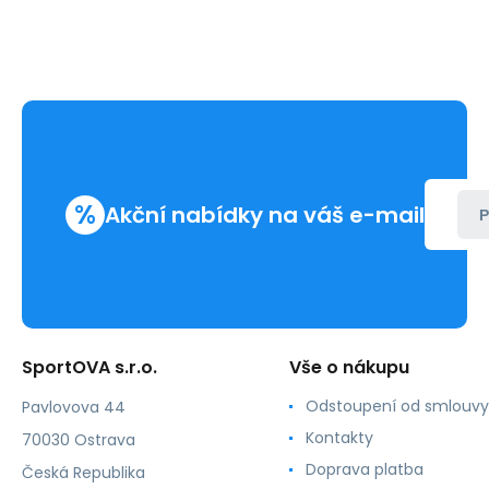
%
Akční nabídky na váš e-mail
P
SportOVA s.r.o.
Vše o nákupu
Odstoupení od smlouvy
Pavlovova 44
Kontakty
70030 Ostrava
Doprava platba
Česká Republika