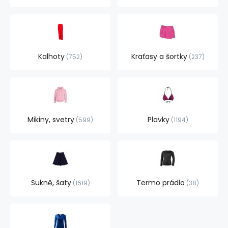
Kalhoty
Kraťasy a šortky
752
237
Mikiny, svetry
Plavky
599
1194
Sukně, šaty
Termo prádlo
1619
38