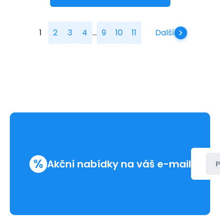
...
1
2
3
4
9
10
11
Další
%
Akční nabídky na váš e-mail
P