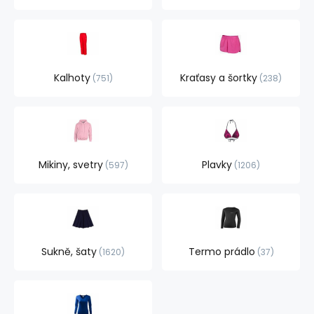
Kalhoty
Kraťasy a šortky
751
238
Mikiny, svetry
Plavky
597
1206
Sukně, šaty
Termo prádlo
1620
37