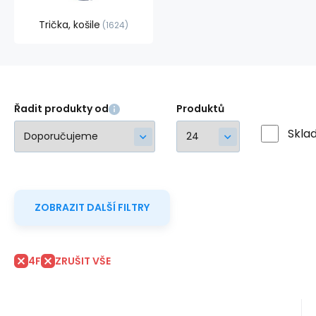
Trička, košile
1624
Řadit produkty od
Produktů
Skla
ZOBRAZIT DALŠÍ FILTRY
4F
ZRUŠIT VŠE