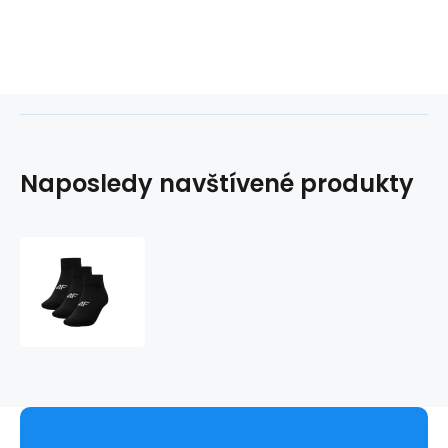
Naposledy navštívené produkty
4F
F198
3P
W
4FAW23USOCF198
20S
ponožky