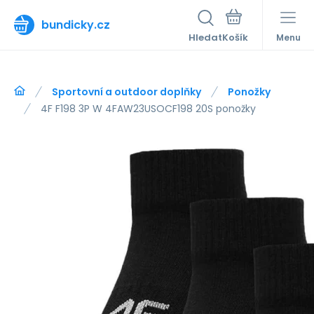
bundicky.cz
Hledat
Menu
Sportovní a outdoor doplňky
Ponožky
4F F198 3P W 4FAW23USOCF198 20S ponožky