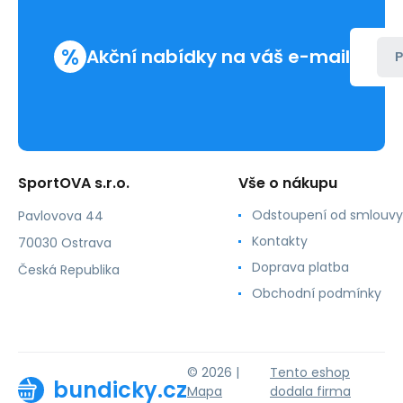
%
Akční nabídky na váš e-mail
P
SportOVA s.r.o.
Vše o nákupu
Odstoupení od smlouvy
Pavlovova 44
Kontakty
70030 Ostrava
Doprava platba
Česká Republika
Obchodní podmínky
© 2026 |
Tento eshop
bundicky.cz
Mapa
dodala firma