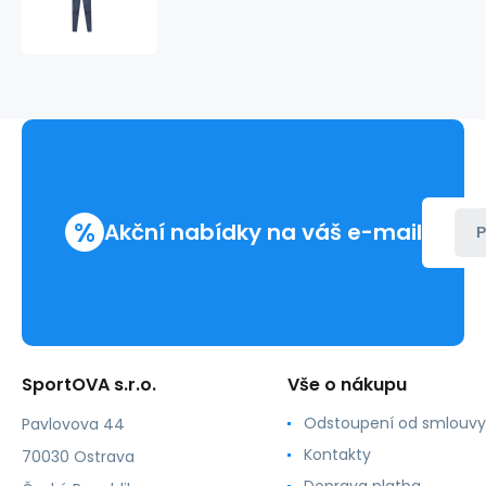
Jr
termoprádlo
4FJAW23USEAM096
32S
%
Akční nabídky na váš e-mail
P
SportOVA s.r.o.
Vše o nákupu
Odstoupení od smlouvy
Pavlovova 44
Kontakty
70030 Ostrava
Doprava platba