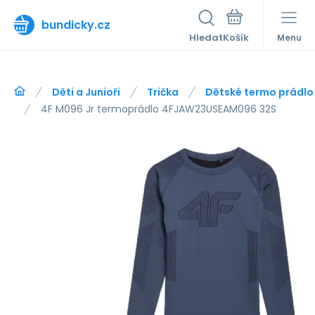
bundicky.cz
Hledat
Menu
Děti a Junioři
Trička
Dětské termo prádlo
4F M096 Jr termoprádlo 4FJAW23USEAM096 32S