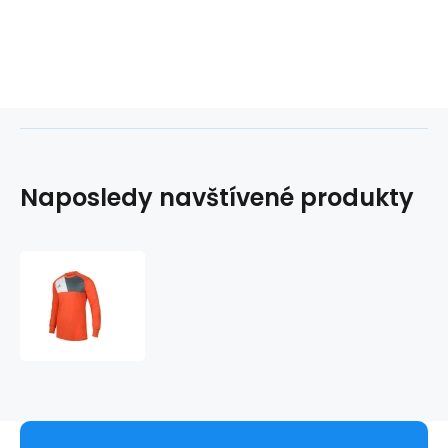
Naposledy navštívené produkty
Dětský
brankářský
dres
Assita
17
Junior
AZ5398
-
Adidas