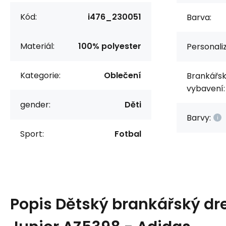
Kód:
i476_230051
Barva:
Materiál:
100% polyester
Personali
Kategorie:
Oblečení
Brankářs
vybavení:
gender:
Děti
Barvy:
Sport:
Fotbal
Popis
Dětský brankářský dre