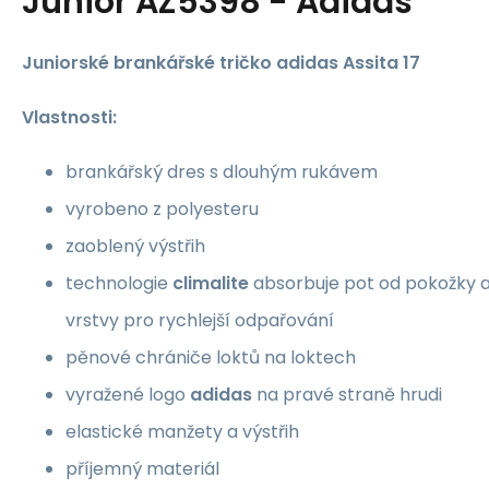
Junior AZ5398 - Adidas
Juniorské brankářské tričko adidas Assita 17
Vlastnosti:
brankářský dres s dlouhým rukávem
vyrobeno z polyesteru
zaoblený výstřih
technologie
climalite
absorbuje pot od pokožky a
vrstvy pro rychlejší odpařování
pěnové chrániče loktů na loktech
vyražené logo
adidas
na pravé straně hrudi
elastické manžety a výstřih
příjemný materiál