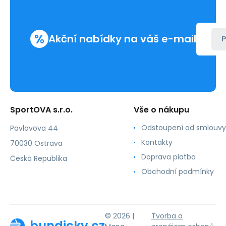
%
Akční nabídky na váš e-mail
P
SportOVA s.r.o.
Vše o nákupu
Odstoupení od smlouvy
Pavlovova 44
Kontakty
70030 Ostrava
Doprava platba
Česká Republika
Obchodní podmínky
© 2026 |
Tvorba a
bundicky.cz