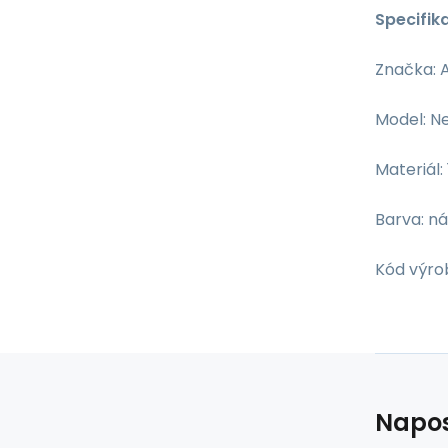
Specifik
Značka: 
Model: N
Materiál:
Barva: n
Kód výro
Napos