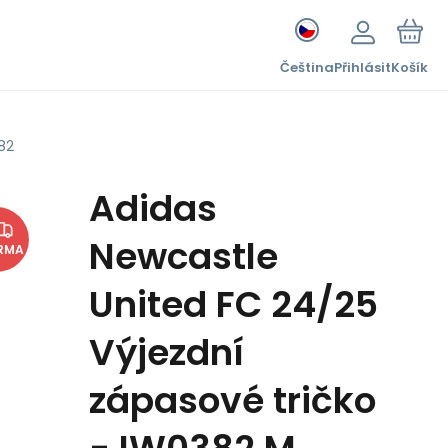
Čeština
Přihlásit
Košík
82
Adidas
Newcastle
RMA
United FC 24/25
Výjezdní
zápasové tričko