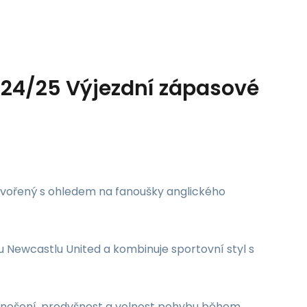
 24/25 Výjezdní zápasové
tvořený s ohledem na fanoušky anglického
Newcastlu United a kombinuje sportovní styl s
é nošení, prodyšnost a volnost pohybu během