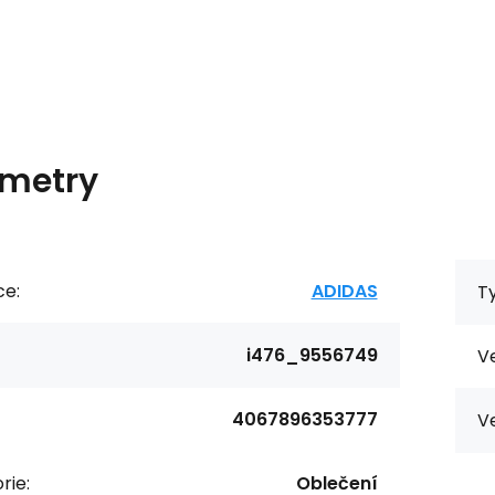
metry
ce:
ADIDAS
T
i476_9556749
Ve
4067896353777
Ve
rie:
Oblečení