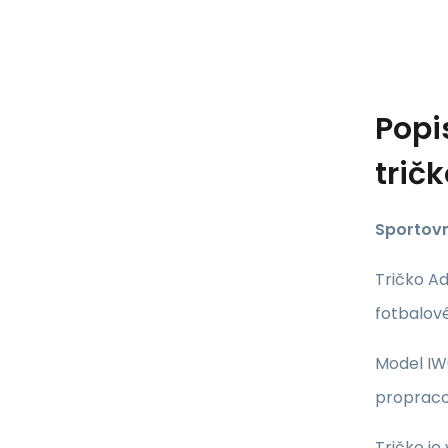
Popi
trič
Sportovn
Tričko A
fotbalové
Model IW
propraco
Tričko j