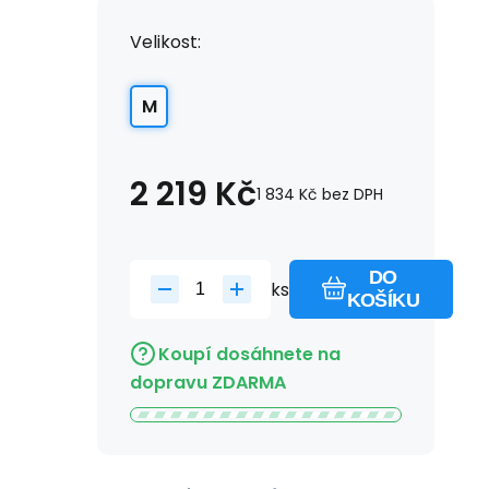
Velikost:
M
2 219
Kč
1 834
Kč
bez DPH
DO
ks
KOŠÍKU
Koupí dosáhnete na
dopravu ZDARMA