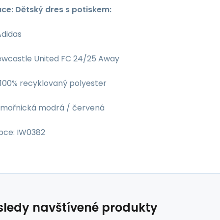
ace: Dětský dres s potiskem:
Adidas
ewcastle United FC 24/25 Away
 100% recyklovaný polyester
ámořnická modrá / červená
bce: IW0382
ledy navštívené produkty