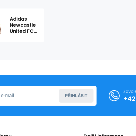
Adidas
Newcastle
United FC
24/25
Výjezdní
zápasové
tričko -
IW0382
Zavol
PŘIHLÁSIT
+42