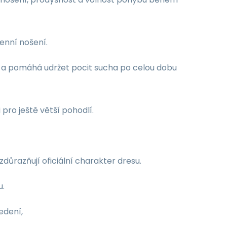
denní nošení.
 a pomáhá udržet pocit sucha po celou dobu
i pro ještě větší pohodlí.
důrazňují oficiální charakter dresu.
u.
edení,