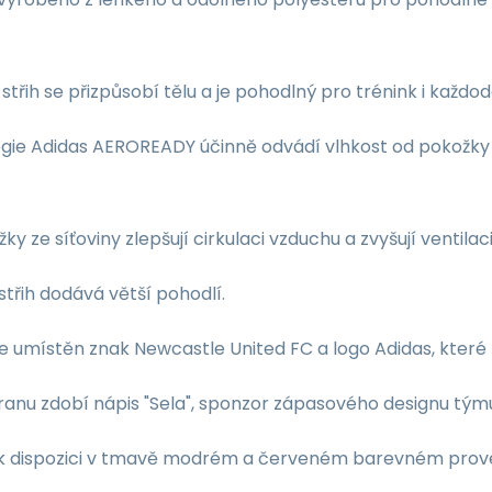
 střih se přizpůsobí tělu a je pohodlný pro trénink i každo
gie Adidas AEROREADY účinně odvádí vlhkost od pokožky
žky ze síťoviny zlepšují cirkulaci vzduchu a zvyšují ventilac
střih dodává větší pohodlí.
je umístěn znak Newcastle United FC a logo Adidas, které z
ranu zdobí nápis "Sela", sponzor zápasového designu tým
 k dispozici v tmavě modrém a červeném barevném prov