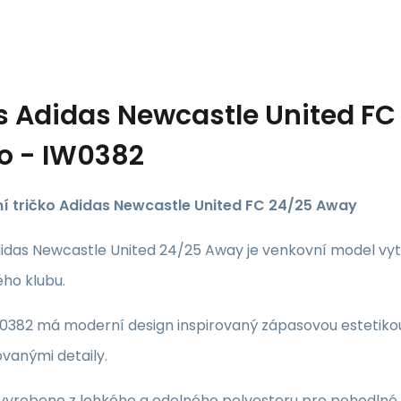
s
Adidas Newcastle United FC
ko - IW0382
í tričko Adidas Newcastle United FC 24/25 Away
didas Newcastle United 24/25 Away je venkovní model vy
ho klubu.
0382 má moderní design inspirovaný zápasovou estetikou 
vanými detaily.
e vyrobeno z lehkého a odolného polyesteru pro pohodln