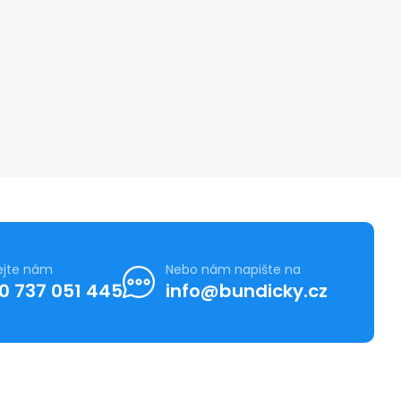
ejte nám
Nebo nám napište na
0 737 051 445
info@bundicky.cz