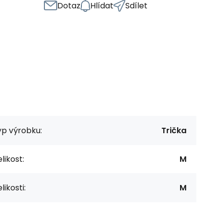
Dotaz
Hlídat
Sdílet
yp výrobku:
Trička
likost:
M
likosti:
M