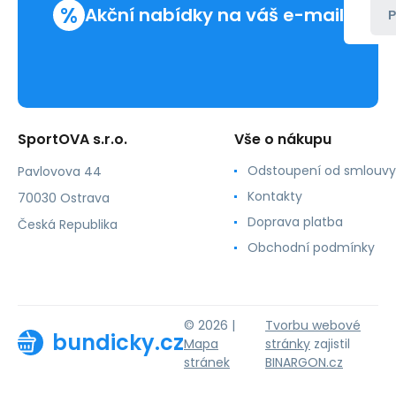
%
Akční nabídky na váš e-mail
P
SportOVA s.r.o.
Vše o nákupu
Odstoupení od smlouvy
Pavlovova 44
Kontakty
70030 Ostrava
Doprava platba
Česká Republika
Obchodní podmínky
© 2026 |
Tvorbu webové
bundicky.cz
Mapa
stránky
zajistil
stránek
BINARGON.cz