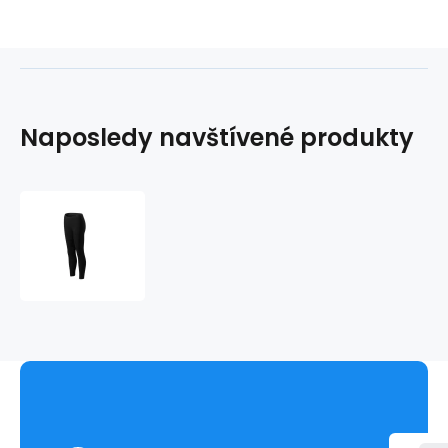
Naposledy navštívené produkty
Adler
Balance
Legíny
W
MLI-
61001