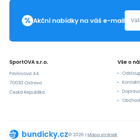
%
Akční nabídky na váš e-mail
SportOVA s.r.o.
Vše o n
Odstoup
Pavlovova 44
Kontakt
70030 Ostrava
Doprava
Česká Republika
Obchod
bundicky.cz
© 2026 |
Mapa stránek