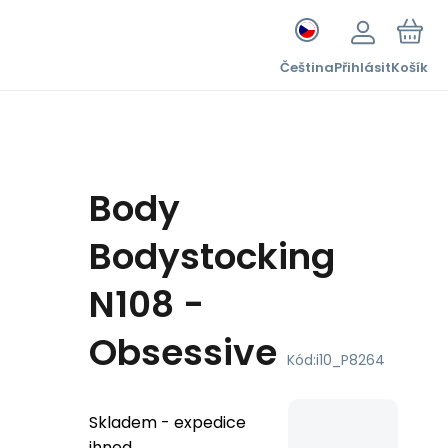
Čeština
Přihlásit
Košík
e
Body
Bodystocking
N108 -
Obsessive
Kód:
i10_P8264
Skladem - expedice
ihned