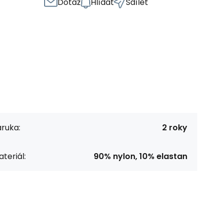
Dotaz
Hlídat
Sdílet
ruka:
2 roky
teriál:
90% nylon, 10% elastan