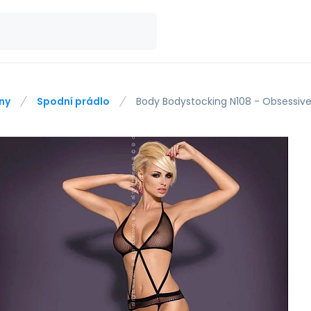
ny
Spodní prádlo
Body Bodystocking N108 - Obsessiv