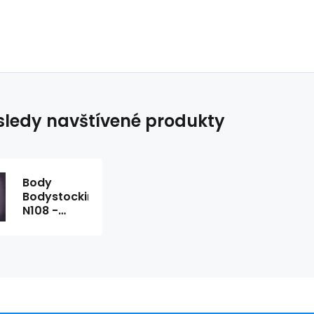
ledy navštívené produkty
Body
Bodystocking
N108 -
Obsessive