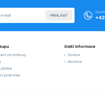
Zavol
PŘIHLÁSIT
+42
ákupu
Další informace
ení od smlouvy
Dotace
y
Recenze
 platba
ní podmínky