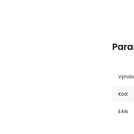
Para
Výrob
Kód:
EAN: