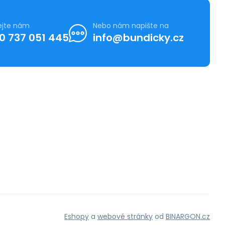
ejte nám
Nebo nám napište na
0 737 051 445
info@bundicky.cz
Eshopy
a
webové stránky
od
BINARGON.cz