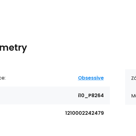
metry
ce:
Obsessive
Zá
i10_P8264
Ma
1210002242479