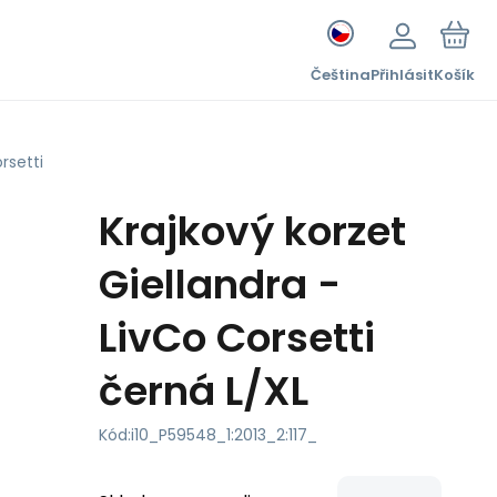
Čeština
Přihlásit
Košík
rsetti
Krajkový korzet
Giellandra -
LivCo Corsetti
černá L/XL
Kód:
i10_P59548_1:2013_2:117_