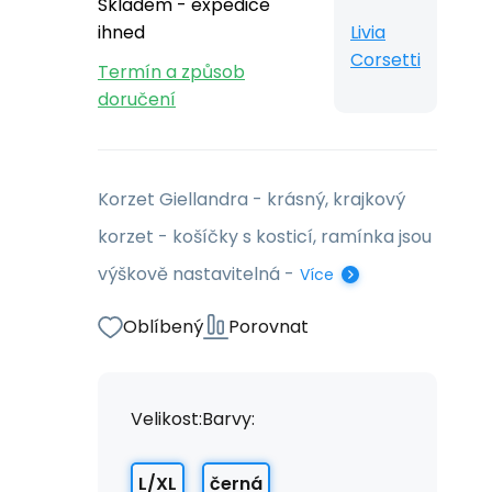
Skladem - expedice
ihned
Livia
Corsetti
Termín a způsob
doručení
Korzet Giellandra - krásný, krajkový
korzet - košíčky s kosticí, ramínka jsou
výškově nastavitelná -
Více
Oblíbený
Porovnat
Velikost:
Barvy:
L/XL
černá