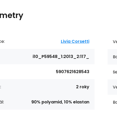
metry
ce:
Livia Corsetti
Ve
i10_P59548_1:2013_2:117_
Ba
5907621628543
še
:
2 roky
Ve
l:
90% polyamid, 10% elastan
Ba