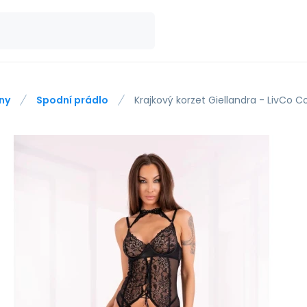
ny
Spodní prádlo
Krajkový korzet Giellandra - LivCo Co