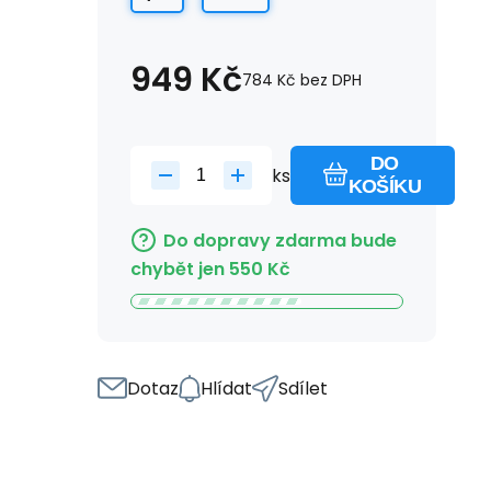
949
Kč
784
Kč
bez DPH
DO
ks
KOŠÍKU
Do dopravy zdarma bude
chybět jen
550
Kč
Dotaz
Hlídat
Sdílet