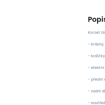
Popi
Korzet Gi
- krásný,
- košíčky
- efektní
- přední 
- zadní d
- součást