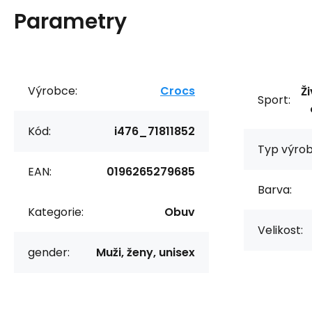
Parametry
Výrobce:
Crocs
Ži
Sport:
Kód:
i476_71811852
Typ výrob
EAN:
0196265279685
Barva:
Kategorie:
Obuv
Velikost:
gender:
Muži, ženy, unisex