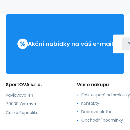
wellingtons
%
Akční nabídky na váš e-mail
P
SportOVA s.r.o.
Vše o nákupu
Odstoupení od smlouvy
Pavlovova 44
Kontakty
70030 Ostrava
Doprava platba
Česká Republika
Obchodní podmínky