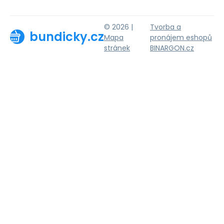
© 2026 |
Tvorba a
bundicky.cz
Mapa
pronájem eshopů
stránek
BINARGON.cz