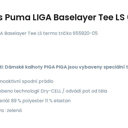
s
Puma LIGA Baselayer Tee LS
A Baselayer Tee LS termo tričko 655920-05
ti: Dámské kalhoty PIGA PIGA jsou vybaveny speciální tk
moaktivní spodní prádlo
beno technologií Dry-CELL / odvádí pot od těla
riál: 89 % polyester 11 % elastan
a : zelená