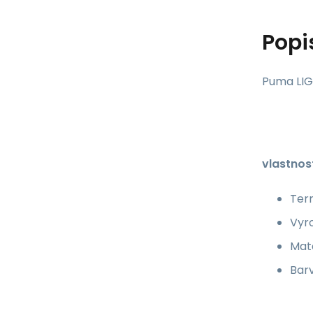
Popi
Puma LIG
vlastnos
Ter
Vyro
Mate
Barv