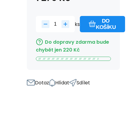
DO
ks
KOŠÍKU
Do dopravy zdarma bude
chybět jen
220
Kč
Dotaz
Hlídat
Sdílet