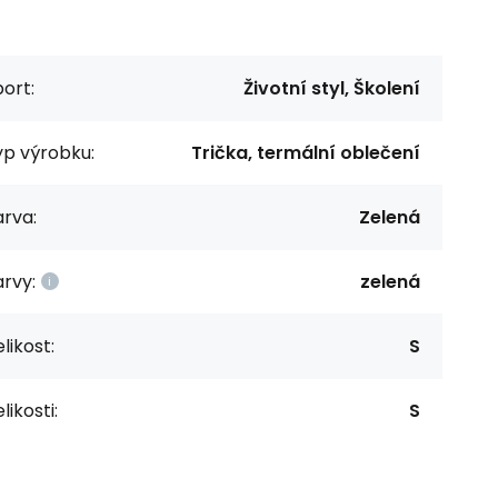
ort:
Životní styl, Školení
yp výrobku:
Trička, termální oblečení
rva:
Zelená
rvy:
zelená
likost:
S
likosti:
S