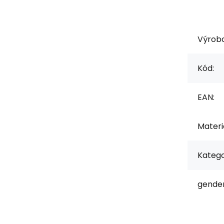
Výrob
Kód:
EAN:
Materiá
Katego
gender