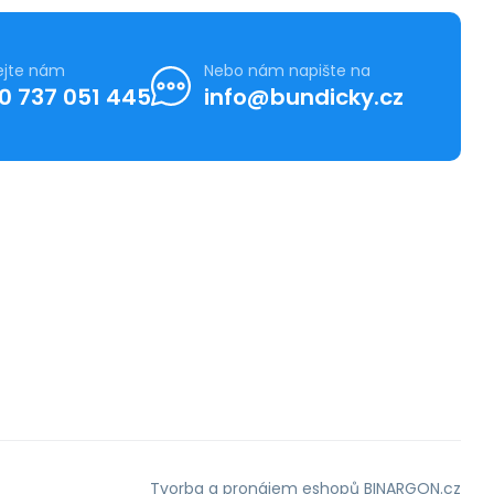
ejte nám
Nebo nám napište na
0 737 051 445
info@bundicky.cz
Tvorba a pronájem eshopů
BINARGON.cz