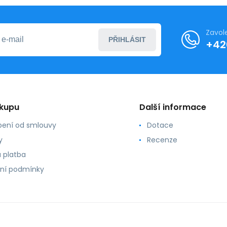
Zavol
PŘIHLÁSIT
+42
ákupu
Další informace
ení od smlouvy
Dotace
y
Recenze
 platba
ní podmínky