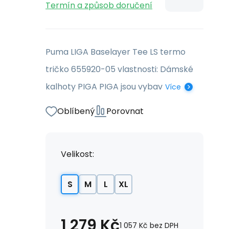
Termín a způsob doručení
Puma LIGA Baselayer Tee LS termo
tričko 655920-05 vlastnosti: Dámské
kalhoty PIGA PIGA jsou vybav
Více
Oblíbený
Porovnat
Velikost:
S
M
L
XL
1 279
Kč
1 057
Kč
bez DPH