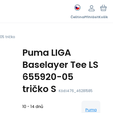
Čeština
Přihlásit
Košík
05 tričko
Puma LIGA
Baselayer Tee LS
655920-05
tričko S
Kód:
i476_46281585
10 - 14 dnů
Puma