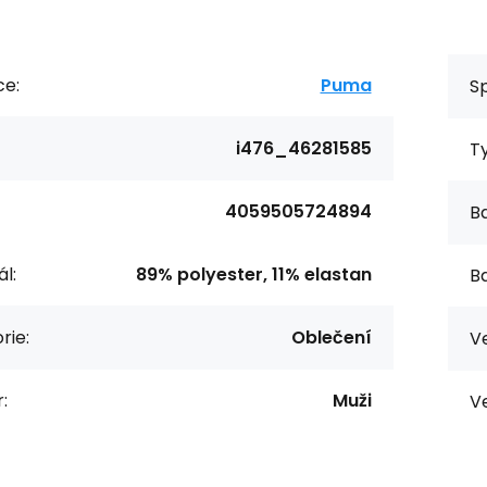
ce:
Puma
Sp
i476_46281585
T
4059505724894
Ba
l:
89% polyester, 11% elastan
Ba
rie:
Oblečení
Ve
:
Muži
Ve