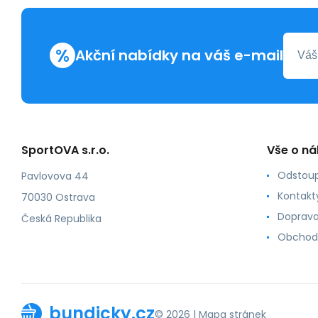
%
Akční nabídky na váš e-mail
SportOVA s.r.o.
Vše o n
Odstoup
Pavlovova 44
Kontakt
70030 Ostrava
Doprava
Česká Republika
Obchod
bundicky.cz
© 2026 |
Mapa stránek