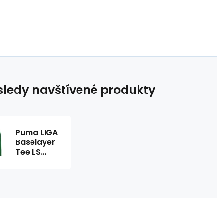
ledy navštívené produkty
Puma LIGA
Baselayer
Tee LS
655920-05
tričko