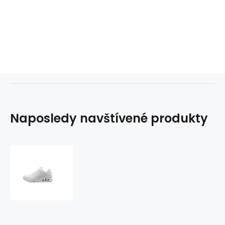
Naposledy navštívené produkty
Boty
Skechers
Uno-
Stand
On
Air
W