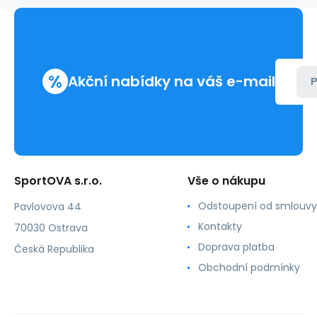
73690-
W
%
Akční nabídky na váš e-mail
P
SportOVA s.r.o.
Vše o nákupu
Odstoupení od smlouvy
Pavlovova 44
Kontakty
70030 Ostrava
Doprava platba
Česká Republika
Obchodní podmínky