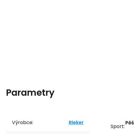
Parametry
Výrobce:
Rieker
Pěš
Sport: