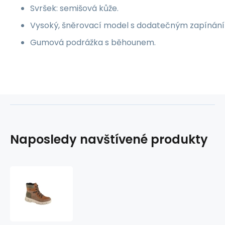
Svršek: semišová kůže.
Vysoký, šněrovací model s dodatečným zapínání
Gumová podrážka s běhounem.
Naposledy navštívené produkty
Boty
Rieker
W
X3404-
90