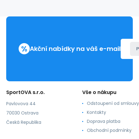
%
Akční nabídky na váš e-mail
P
SportOVA s.r.o.
Vše o nákupu
Odstoupení od smlouvy
Pavlovova 44
Kontakty
70030 Ostrava
Doprava platba
Česká Republika
Obchodní podmínky