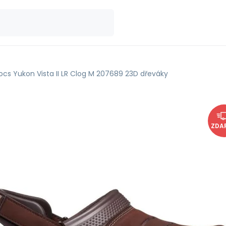
ocs Yukon Vista II LR Clog M 207689 23D dřeváky
ZDA