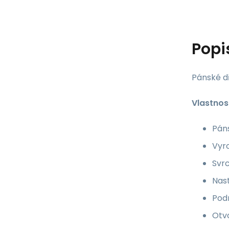
Popi
Pánské d
Vlastnos
Pán
Vyro
Svrc
Nast
Pod
Otvo