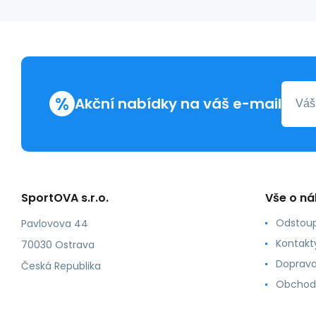
%
Akční nabídky na váš e-mail
SportOVA s.r.o.
Vše o n
Odstoup
Pavlovova 44
Kontakt
70030 Ostrava
Doprava
Česká Republika
Obchod