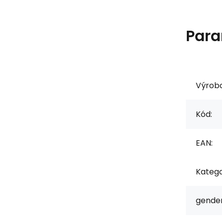
Para
Výrob
Kód:
EAN:
Katego
gender