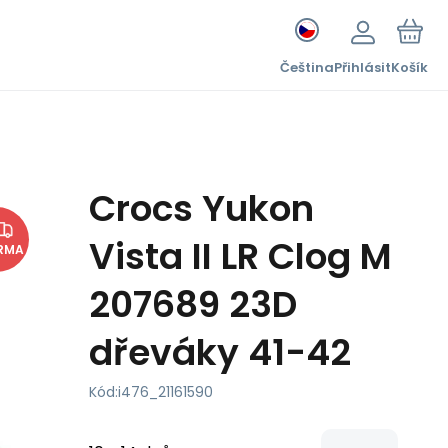
Čeština
Přihlásit
Košík
Crocs Yukon
Vista II LR Clog M
RMA
207689 23D
dřeváky 41-42
Kód:
i476_21161590