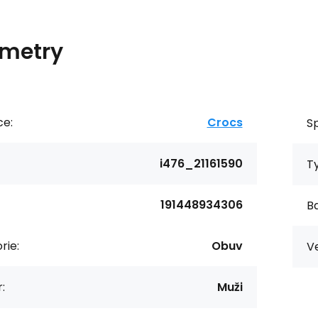
metry
ce:
Crocs
Sp
i476_21161590
T
191448934306
Ba
rie:
Obuv
Ve
:
Muži