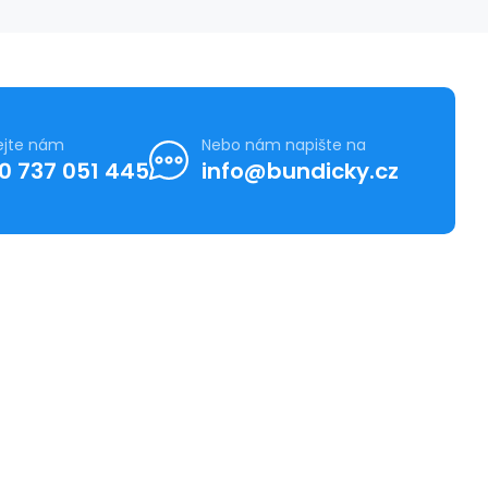
ejte nám
Nebo nám napište na
0 737 051 445
info@bundicky.cz