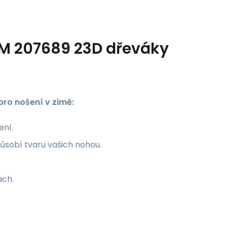
g M 207689 23D dřeváky
pro nošení v zimě:
ení.
působí tvaru vašich nohou.
ách.