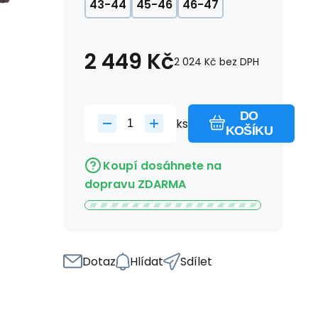
43-44
45-46
46-47
2 449
Kč
2 024
Kč
bez DPH
DO
ks
KOŠÍKU
Koupí dosáhnete na
dopravu ZDARMA
Dotaz
Hlídat
Sdílet