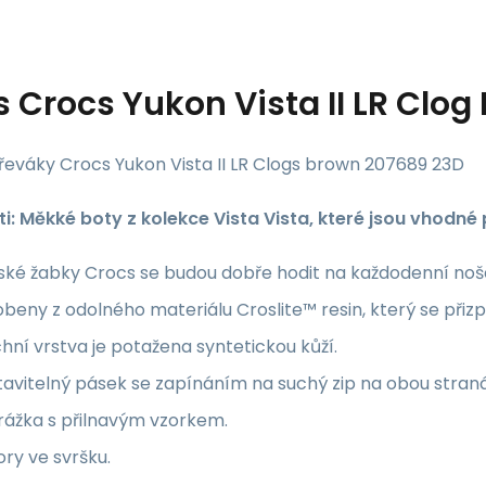
s
Crocs Yukon Vista II LR Clo
řeváky Crocs Yukon Vista II LR Clogs brown 207689 23D
ti: Měkké boty z kolekce Vista Vista, které jsou vhodné 
ské žabky Crocs se budou dobře hodit na každodenní noš
beny z odolného materiálu Croslite™ resin, který se přiz
hní vrstva je potažena syntetickou kůží.
avitelný pásek se zapínáním na suchý zip na obou stran
rážka s přilnavým vzorkem.
ry ve svršku.