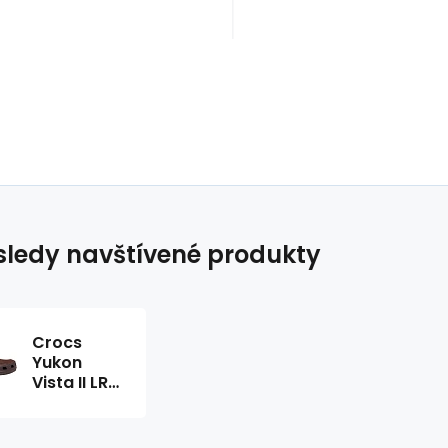
ledy navštívené produkty
Crocs
Yukon
Vista II LR
Clog M
207689
23D