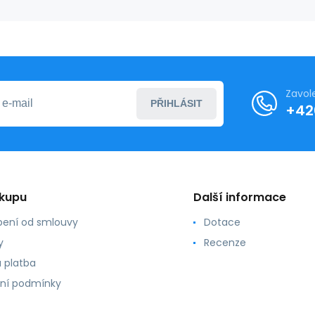
dřeváky
Zavol
PŘIHLÁSIT
+42
ákupu
Další informace
ení od smlouvy
Dotace
y
Recenze
 platba
ní podmínky