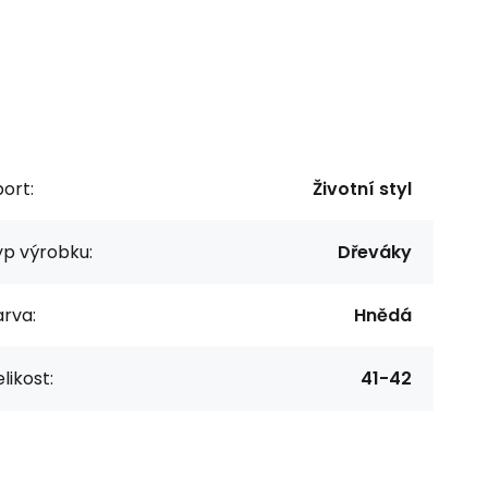
ort:
Životní styl
yp výrobku:
Dřeváky
rva:
Hnědá
likost:
41-42