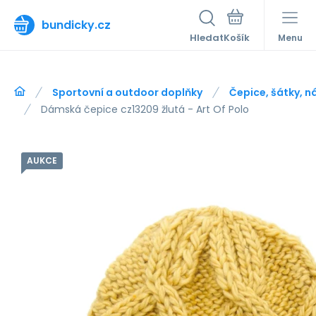
bundicky.cz
Hledat
Menu
Sportovní a outdoor doplňky
Čepice, šátky, n
Dámská čepice cz13209 žlutá - Art Of Polo
AUKCE