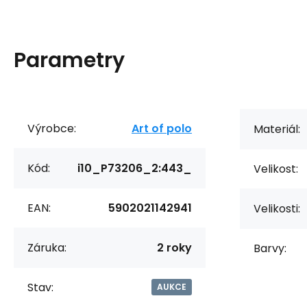
Parametry
Výrobce:
Art of polo
Materiál:
Kód:
i10_P73206_2:443_
Velikost:
EAN:
5902021142941
Velikosti:
Záruka:
2 roky
Barvy:
Stav:
AUKCE