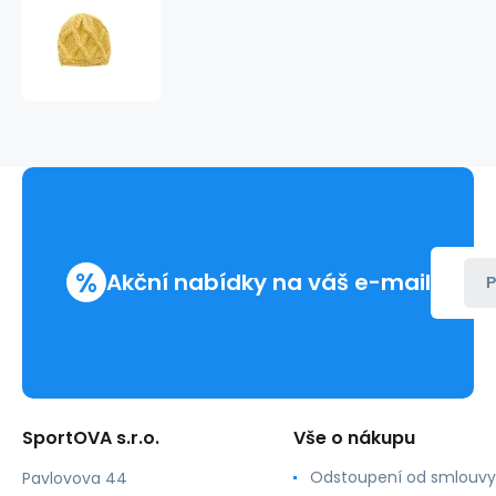
Dámská
čepice
cz13209
žlutá
-
Art
Of
Polo
%
Akční nabídky na váš e-mail
P
SportOVA s.r.o.
Vše o nákupu
Odstoupení od smlouvy
Pavlovova 44