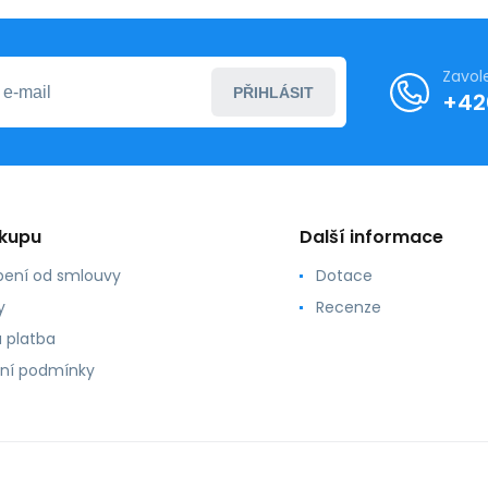
Zavol
PŘIHLÁSIT
+42
ákupu
Další informace
ení od smlouvy
Dotace
y
Recenze
 platba
ní podmínky