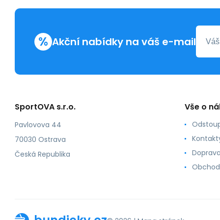
%
Akční nabídky na váš e-mail
SportOVA s.r.o.
Vše o n
Odstoup
Pavlovova 44
Kontakt
70030 Ostrava
Doprava
Česká Republika
Obchod