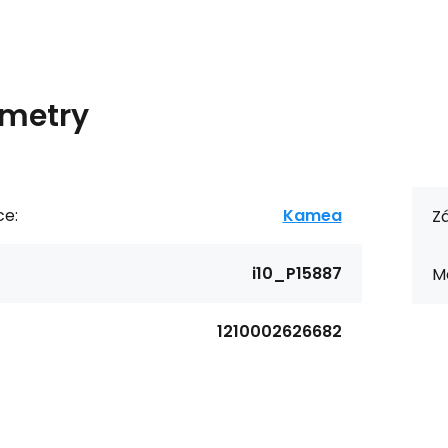
metry
ce:
Kamea
Zá
i10_P15887
Ma
1210002626682