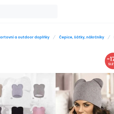
ortovní a outdoor doplňky
Čepice, šátky, nákrčníky
-
1
SL