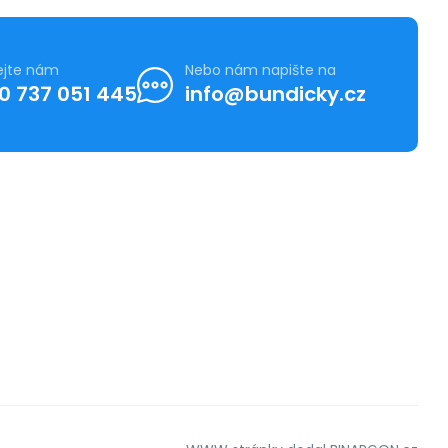
ejte nám
Nebo nám napište na
0 737 051 445
info@bundicky.cz