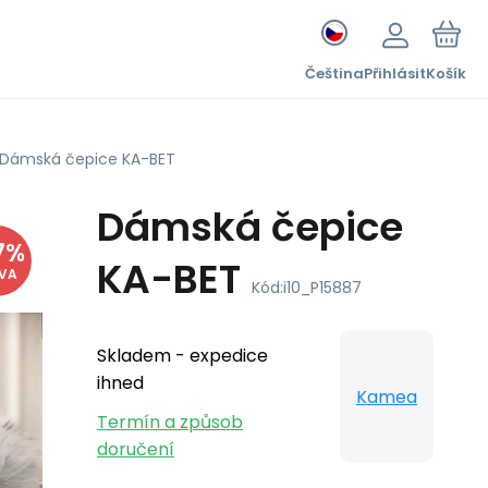
Čeština
Přihlásit
Košík
Dámská čepice KA-BET
Dámská čepice
7
%
KA-BET
EVA
Kód:
i10_P15887
Skladem - expedice
ihned
Kamea
Termín a způsob
doručení