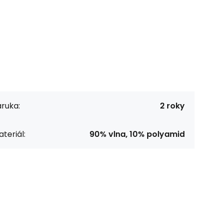
ruka:
2 roky
teriál:
90% vlna, 10% polyamid