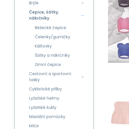
Brýle
Čepice, šátky,
nákrčníky
Běžecké čepice
Čelenky/gumičky
Kšiltovky
Šátky a nákrčníky
Zimní čepice
Cestovní a sportovní
tašky
Cyklistické přilby
Lyžařské helmy
Lyžařské kukly
Masážní pomůcky
Míče