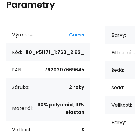
Parametry
Výrobce:
Guess
Barvy:
Kód:
i10_P51171_1:768_2:92_
Filtrační 
EAN:
7620207669645
šedá:
Záruka:
2 roky
šedá:
90% polyamid, 10%
Velikosti:
Materiál:
elastan
Barvy:
Velikost:
S