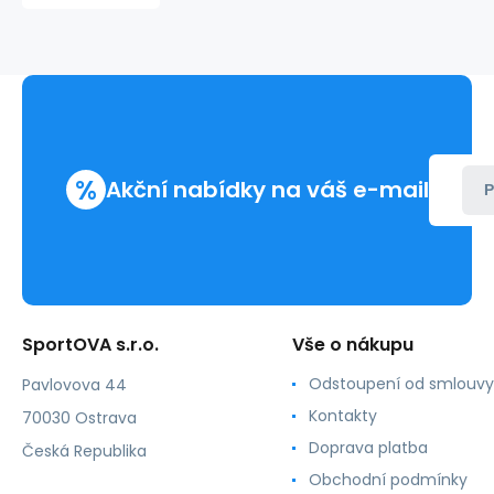
O97C02PZ01C-
G4S5
-
Fialová
-
Guess
%
Akční nabídky na váš e-mail
P
SportOVA s.r.o.
Vše o nákupu
Odstoupení od smlouvy
Pavlovova 44
Kontakty
70030 Ostrava
Doprava platba
Česká Republika
Obchodní podmínky