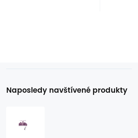
Naposledy navštívené produkty
Dámská
krajková
podprsenka
-