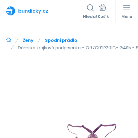
bundicky.cz
Hledat
Menu
Ženy
Spodní prádlo
Dámská krajková podprsenka - O97C02PZ01C- G4S5 - F