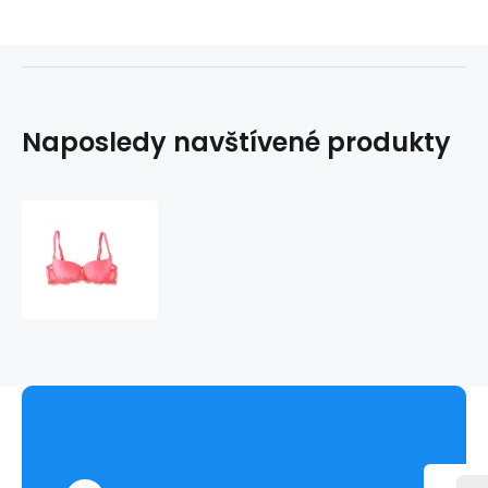
Naposledy navštívené produkty
Podprsenka
vyztužená
12016
-
Lejaby