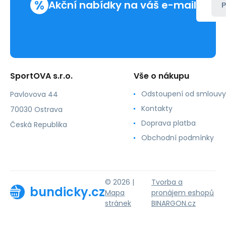
%
Akční nabídky na váš e-mail
P
SportOVA s.r.o.
Vše o nákupu
Odstoupení od smlouvy
Pavlovova 44
Kontakty
70030 Ostrava
Doprava platba
Česká Republika
Obchodní podmínky
© 2026 |
Tvorba a
bundicky.cz
Mapa
pronájem eshopů
stránek
BINARGON.cz