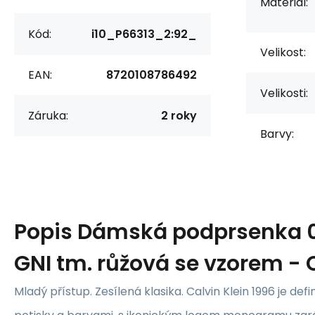
Materiál:
Kód:
i10_P66313_2:92_
Velikost:
EAN:
8720108786492
Velikosti:
Záruka:
2 roky
Barvy:
Popis
Dámská podprsenka 
GNI tm. růžová se vzorem - C
Mladý přístup. Zesílená klasika. Calvin Klein 1996 je d