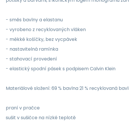
potisky a barvami, s ikonickým logem monogramu z
- směs bavlny a elastanu
- vyrobeno z recyklovaných vláken
- měkké košíčky, bez vycpávek
- nastavitelná ramínka
- stahovací provedení
- elastický spodní pásek s podpisem Calvin Klein
Materiálové složení: 69 % bavlna 21 % recyklovaná bavl
praní v pračce
sušit v sušičce na nízké teplotě