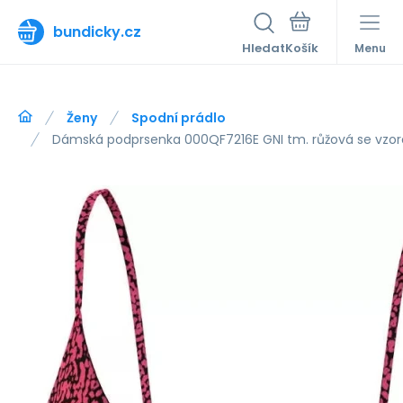
bundicky.cz
Hledat
Menu
Ženy
Spodní prádlo
Dámská podprsenka 000QF7216E GNI tm. růžová se vzore