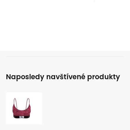
Naposledy navštívené produkty
Dámská
podprsenka
000QF7216E
GNI
tm.