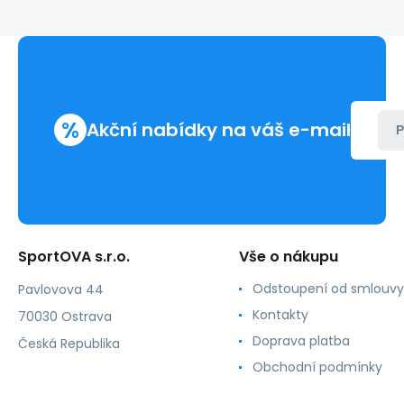
růžová
se
vzorem
-
Calvin
Klein
%
Akční nabídky na váš e-mail
P
SportOVA s.r.o.
Vše o nákupu
Odstoupení od smlouvy
Pavlovova 44
Kontakty
70030 Ostrava
Doprava platba
Česká Republika
Obchodní podmínky