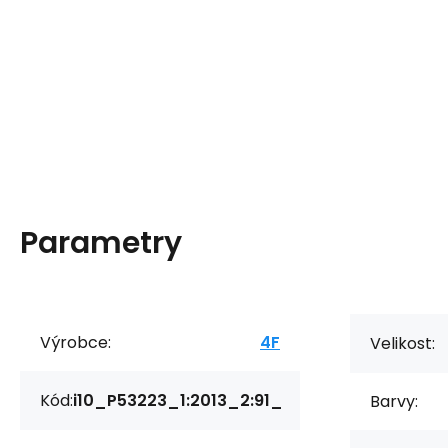
Parametry
Výrobce:
4F
Velikost:
Kód:
i10_P53223_1:2013_2:91_
Barvy: