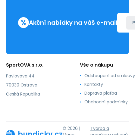
%
Akční nabídky na váš e-mail
P
SportOVA s.r.o.
Vše o nákupu
Odstoupení od smlouvy
Pavlovova 44
Kontakty
70030 Ostrava
Doprava platba
Česká Republika
Obchodní podmínky
© 2026 |
Tvorba a
bundicky.cz
Mapa
pronájem eshopů