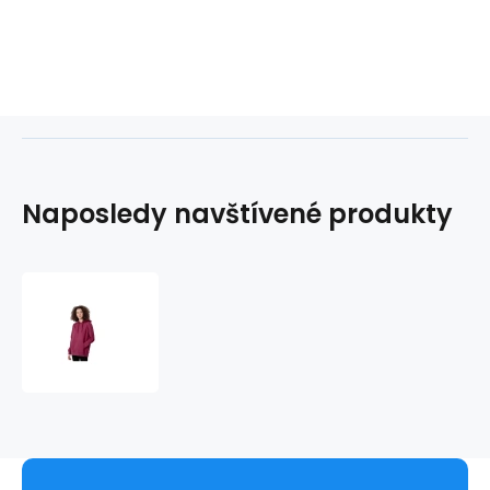
Naposledy navštívené produkty
Dámská
mikina
NOSH4-
BLD352
-
4F