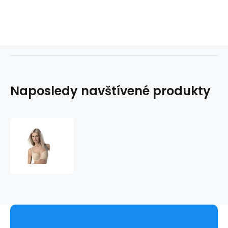
Naposledy navštívené produkty
Dámská
podprsenka
Virginia
17871
-
Corin