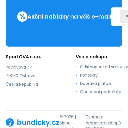
%
Akční nabídky na váš e-mail
P
SportOVA s.r.o.
Vše o nákupu
Odstoupení od smlouvy
Pavlovova 44
Kontakty
70030 Ostrava
Doprava platba
Česká Republika
Obchodní podmínky
© 2026 |
Tvorba a
bundicky.cz
Mapa
pronájem eshopů