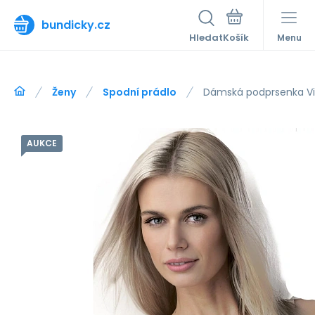
bundicky.cz
Hledat
Menu
Ženy
Spodní prádlo
Dámská podprsenka Virg
AUKCE