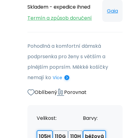
Skladem - expedice ihned
Gaia
Termín a způsob doručení
Pohodlná a komfortní dámská
podprsenka pro ženy s větším a
plnějším poprsím. Měkké košíčky
nemají ko
Více
Oblíbený
Porovnat
Velikost:
Barvy:
105H
110G
110H
béžová