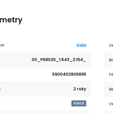
metry
ce:
Gaia
Ve
i10_P58025_1:543_2:154_
Ba
5900402806895
Fi
:
2 roky
še
Ve
AUKCE