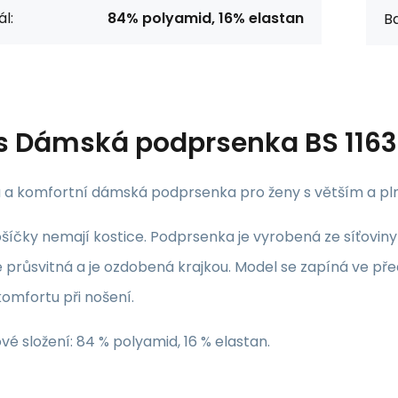
l:
84% polyamid, 16% elastan
Ba
s
Dámská podprsenka BS 1163
 a komfortní dámská podprsenka pro ženy s větším a pl
íčky nemají kostice. Podprsenka je vyrobená ze síťoviny a
 průsvitná a je ozdobená krajkou. Model se zapíná ve pře
omfortu při nošení.
vé složení: 84 % polyamid, 16 % elastan.