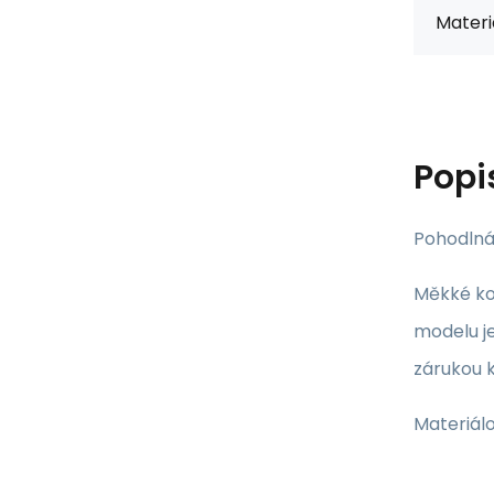
Materiá
Popi
Pohodlná
Měkké koš
modelu je
zárukou k
Materiálo