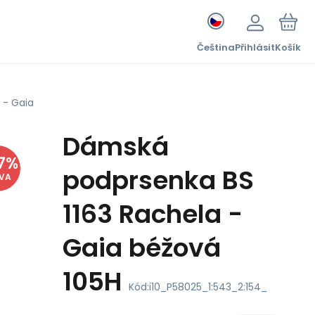
Čeština
Přihlásit
Košík
 - Gaia
Dámská
7
%
podprsenka BS
EVA
1163 Rachela -
Gaia béžová
105H
Kód:
i10_P58025_1:543_2:154_