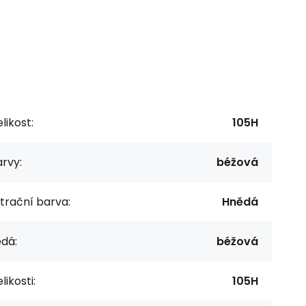
likost:
105H
rvy:
béžová
ltrační barva:
Hnědá
dá:
béžová
likosti:
105H