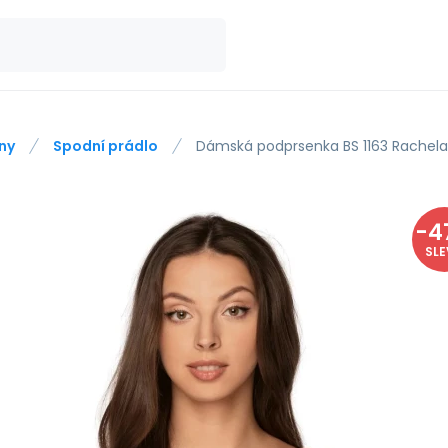
ny
Spodní prádlo
Dámská podprsenka BS 1163 Rachela
-
4
SL