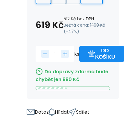
512
Kč
bez DPH
619
Kč
Běžná cena:
1 169
Kč
(-
47
%)
DO
ks
KOŠÍKU
Do dopravy zdarma bude
chybět jen
880
Kč
Dotaz
Hlídat
Sdílet