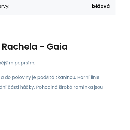
rvy:
béžová
 Rachela - Gaia
nějším poprsím.
 do poloviny je podšitá tkaninou. Horní linie
dní části háčky. Pohodlná široká ramínka jsou