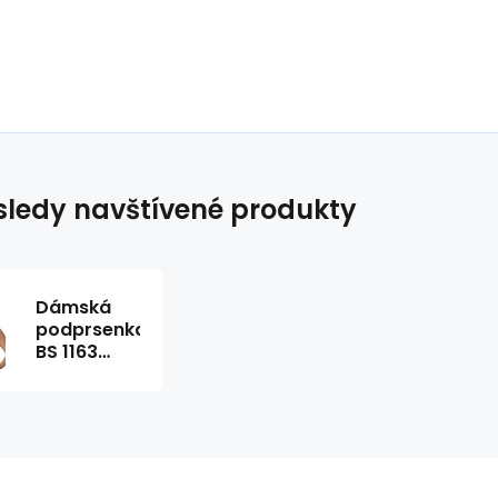
ledy navštívené produkty
Dámská
podprsenka
BS 1163
Rachela -
Gaia